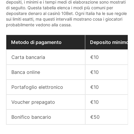
depositi, i minimi e i tempi medi di elaborazione sono mostrati
di seguito. Questa tabella elenca i modi più comuni per
depositare denaro al casinò 10Bet. Ogni Italia ha le sue regole
sui limiti esatti, ma questi intervalli mostrano cosa i giocatori
probabilmente vedono alla cassa.
Metodo di pagamento
Deposito minimo
Carta bancaria
€10
Banca online
€10
Portafoglio elettronico
€10
Voucher prepagato
€10
Bonifico bancario
€50