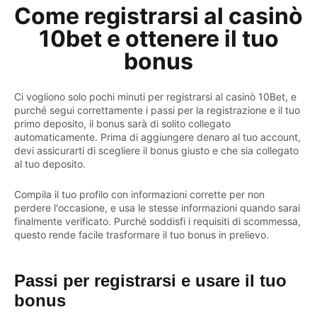
Come registrarsi al casinò
10bet e ottenere il tuo
bonus
Ci vogliono solo pochi minuti per registrarsi al casinò 10Bet, e
purché segui correttamente i passi per la registrazione e il tuo
primo deposito, il bonus sarà di solito collegato
automaticamente. Prima di aggiungere denaro al tuo account,
devi assicurarti di scegliere il bonus giusto e che sia collegato
al tuo deposito.
Compila il tuo profilo con informazioni corrette per non
perdere l'occasione, e usa le stesse informazioni quando sarai
finalmente verificato. Purché soddisfi i requisiti di scommessa,
questo rende facile trasformare il tuo bonus in prelievo.
Passi per registrarsi e usare il tuo
bonus