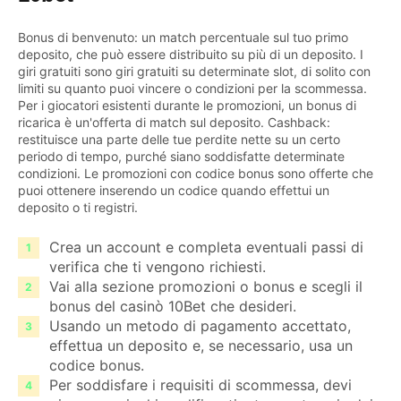
Bonus di benvenuto: un match percentuale sul tuo primo
deposito, che può essere distribuito su più di un deposito. I
giri gratuiti sono giri gratuiti su determinate slot, di solito con
limiti su quanto puoi vincere o condizioni per la scommessa.
Per i giocatori esistenti durante le promozioni, un bonus di
ricarica è un'offerta di match sul deposito. Cashback:
restituisce una parte delle tue perdite nette su un certo
periodo di tempo, purché siano soddisfatte determinate
condizioni. Le promozioni con codice bonus sono offerte che
puoi ottenere inserendo un codice quando effettui un
deposito o ti registri.
Crea un account e completa eventuali passi di
verifica che ti vengono richiesti.
Vai alla sezione promozioni o bonus e scegli il
bonus del casinò 10Bet che desideri.
Usando un metodo di pagamento accettato,
effettua un deposito e, se necessario, usa un
codice bonus.
Per soddisfare i requisiti di scommessa, devi