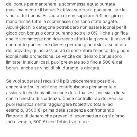
del bonus per mantenere la scommessa equa: puntata
massima mentre il bonus è attivo; superarla può annullare le
vincite del bonus. Assicurati di non superare 5 € per giro o
mano finché tutte le scommesse non sono state pagate.
Alcuni giochi o categorie potrebbero non essere idonei per il
gioco con bonus o contribuiranno solo allo 0%, il che significa
che le scommesse non ridurranno affatto la giocata. Il tasso di
contributo può essere diverso per due giochi slot a seconda
del provider, quindi assicurati di controllare l'elenco dei giochi
idonei nella promozione. Le vincite del denaro bonus sono
limitate. In alcuni casi, puoi prelevare solo fino a 500 € dal
bonus, anche se vinci di più durante la giocata.
Se vuoi superare i requisiti il più velocemente possibile,
concentrati sui giochi che contribuiscono pienamente e
assicurati che la pianificazione della tua sessione sia in linea
con la finestra di scadenza. Come controllo rapido, vedi se
puoi realisticamente raggiungere l'obiettivo totale (ad
esempio, 3500 €) prima della scadenza confrontando
l'importo di denaro che prevedi di scommettere ogni giorno
(ad esempio, 500 €) con l'obiettivo totale.