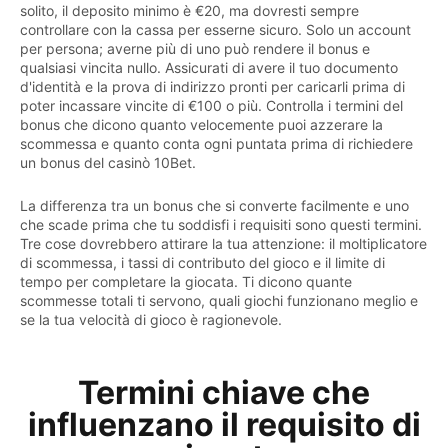
solito, il deposito minimo è €20, ma dovresti sempre
controllare con la cassa per esserne sicuro. Solo un account
per persona; averne più di uno può rendere il bonus e
qualsiasi vincita nullo. Assicurati di avere il tuo documento
d'identità e la prova di indirizzo pronti per caricarli prima di
poter incassare vincite di €100 o più. Controlla i termini del
bonus che dicono quanto velocemente puoi azzerare la
scommessa e quanto conta ogni puntata prima di richiedere
un bonus del casinò 10Bet.
La differenza tra un bonus che si converte facilmente e uno
che scade prima che tu soddisfi i requisiti sono questi termini.
Tre cose dovrebbero attirare la tua attenzione: il moltiplicatore
di scommessa, i tassi di contributo del gioco e il limite di
tempo per completare la giocata. Ti dicono quante
scommesse totali ti servono, quali giochi funzionano meglio e
se la tua velocità di gioco è ragionevole.
Termini chiave che
influenzano il requisito di