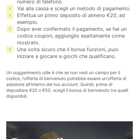
numero di telefono.
Vai alla cassa e scegli un metodo di pagamento.
Effettua un primo deposito di almeno €20, ad
esempio.
Dopo aver confermato il pagamento, se hai un
codice coupon, aggiungilo esattamente come
mostrato.
Una volta sicuro che il bonus funzioni, puoi
iniziare a giocare a giochi che qualificano.
Un suggerimento utile è che se non vedi un campo per il
codice, l'offerta di benvenuto potrebbe essere un'offerta di
adesione all'interno del tuo account. Quindi, prima di
depositare €20 o €50, scegli il bonus di benvenuto tra quelli
disponibili.