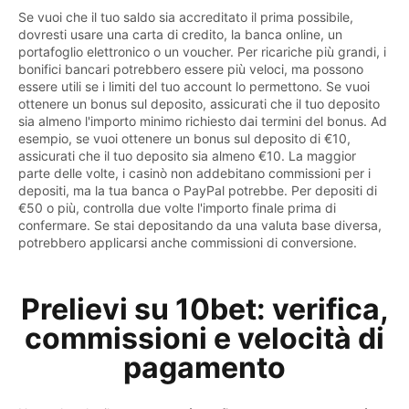
Se vuoi che il tuo saldo sia accreditato il prima possibile,
dovresti usare una carta di credito, la banca online, un
portafoglio elettronico o un voucher. Per ricariche più grandi, i
bonifici bancari potrebbero essere più veloci, ma possono
essere utili se i limiti del tuo account lo permettono. Se vuoi
ottenere un bonus sul deposito, assicurati che il tuo deposito
sia almeno l'importo minimo richiesto dai termini del bonus. Ad
esempio, se vuoi ottenere un bonus sul deposito di €10,
assicurati che il tuo deposito sia almeno €10. La maggior
parte delle volte, i casinò non addebitano commissioni per i
depositi, ma la tua banca o PayPal potrebbe. Per depositi di
€50 o più, controlla due volte l'importo finale prima di
confermare. Se stai depositando da una valuta base diversa,
potrebbero applicarsi anche commissioni di conversione.
Prelievi su 10bet: verifica,
commissioni e velocità di
pagamento