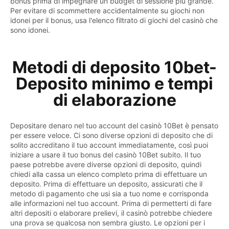
bonus prima di impegnare un budget di sessione più grande.
Per evitare di scommettere accidentalmente su giochi non
idonei per il bonus, usa l'elenco filtrato di giochi del casinò che
sono idonei.
Metodi di deposito 10bet-
Deposito minimo e tempi
di elaborazione
Depositare denaro nel tuo account del casinò 10Bet è pensato
per essere veloce. Ci sono diverse opzioni di deposito che di
solito accreditano il tuo account immediatamente, così puoi
iniziare a usare il tuo bonus del casinò 10Bet subito. Il tuo
paese potrebbe avere diverse opzioni di deposito, quindi
chiedi alla cassa un elenco completo prima di effettuare un
deposito. Prima di effettuare un deposito, assicurati che il
metodo di pagamento che usi sia a tuo nome e corrisponda
alle informazioni nel tuo account. Prima di permetterti di fare
altri depositi o elaborare prelievi, il casinò potrebbe chiedere
una prova se qualcosa non sembra giusto. Le opzioni per i