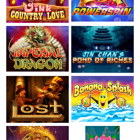
Metodi di deposito 10bet- Deposito minimo e tempi di
elaborazione
Prelievi su 10bet: verifica, commissioni e velocità di
pagamento
Bonus al casinò 10bet
Tipi comuni di bonus del casinò 10bet