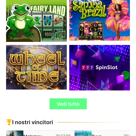
Vedi tutto
I nostri vincitori
20:17:09
20:17: