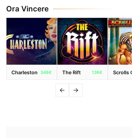
Ora Vincere
Charleston
The Rift
Scr
348€
136€