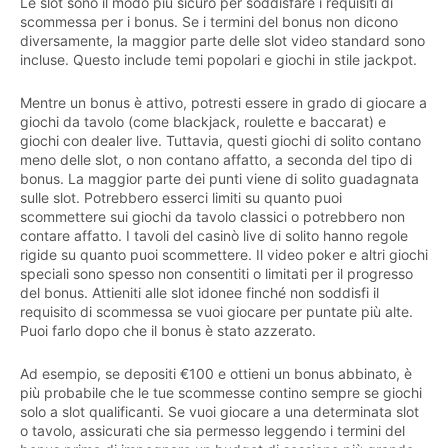
Le slot sono il modo più sicuro per soddisfare i requisiti di
scommessa per i bonus. Se i termini del bonus non dicono
diversamente, la maggior parte delle slot video standard sono
incluse. Questo include temi popolari e giochi in stile jackpot.
Mentre un bonus è attivo, potresti essere in grado di giocare a
giochi da tavolo (come blackjack, roulette e baccarat) e
giochi con dealer live. Tuttavia, questi giochi di solito contano
meno delle slot, o non contano affatto, a seconda del tipo di
bonus. La maggior parte dei punti viene di solito guadagnata
sulle slot. Potrebbero esserci limiti su quanto puoi
scommettere sui giochi da tavolo classici o potrebbero non
contare affatto. I tavoli del casinò live di solito hanno regole
rigide su quanto puoi scommettere. Il video poker e altri giochi
speciali sono spesso non consentiti o limitati per il progresso
del bonus. Attieniti alle slot idonee finché non soddisfi il
requisito di scommessa se vuoi giocare per puntate più alte.
Puoi farlo dopo che il bonus è stato azzerato.
Ad esempio, se depositi €100 e ottieni un bonus abbinato, è
più probabile che le tue scommesse contino sempre se giochi
solo a slot qualificanti. Se vuoi giocare a una determinata slot
o tavolo, assicurati che sia permesso leggendo i termini del