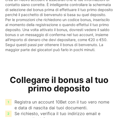
contatto siano corrette. È intelligente controllare la schermata
di selezione del bonus prima di effettuare il tuo primo deposito
perché il pacchetto di benvenuto si basa su quel deposito.
Per le promozioni che richiedono un codice bonus, inseriscilo
al momento della registrazione o quando effettui il tuo primo
deposito. Una volta attivato il bonus, dovresti vedere il saldo
bonus o un messaggio di conferma nel tuo account, insieme
all'importo di denaro che devi depositare, come €20 o €50.
Segui questi passi per ottenere il bonus di benvenuto. La
maggior parte dei giocatori può farlo in pochi minuti.
Collegare il bonus al tuo
primo deposito
Registra un account 10Bet con il tuo vero nome
e data di nascita dai tuoi documenti.
Se richiesto, verifica il tuo indirizzo email e