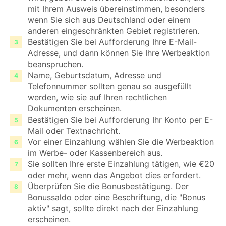
mit Ihrem Ausweis übereinstimmen, besonders
wenn Sie sich aus Deutschland oder einem
anderen eingeschränkten Gebiet registrieren.
Bestätigen Sie bei Aufforderung Ihre E-Mail-
Adresse, und dann können Sie Ihre Werbeaktion
beanspruchen.
Name, Geburtsdatum, Adresse und
Telefonnummer sollten genau so ausgefüllt
werden, wie sie auf Ihren rechtlichen
Dokumenten erscheinen.
Bestätigen Sie bei Aufforderung Ihr Konto per E-
Mail oder Textnachricht.
Vor einer Einzahlung wählen Sie die Werbeaktion
im Werbe- oder Kassenbereich aus.
Sie sollten Ihre erste Einzahlung tätigen, wie €20
oder mehr, wenn das Angebot dies erfordert.
Überprüfen Sie die Bonusbestätigung. Der
Bonussaldo oder eine Beschriftung, die "Bonus
aktiv" sagt, sollte direkt nach der Einzahlung
erscheinen.