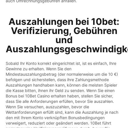
auch Umrechnungsgebühren anfallen.
Auszahlungen bei 10bet:
Verifizierung, Gebühren
und
Auszahlungsgeschwindigk
Sobald Ihr Konto korrekt eingerichtet ist, ist es einfach, Ihre
Gewinne zu erhalten. Wenn Sie den
Mindestauszahlungsbetrag (der normalerweise um die 10 €)
befolgen und sicherstellen, dass ihre Zahlungsmethode
Auszahlungen handhaben kann, können die meisten Spieler
die Kasse bitten, ihnen ihr Geld zu senden. Wenn Sie einen
Bonus bei 10Bet Casino erhalten haben, stellen Sie sicher,
dass Sie alle Anforderungen erfüllen, bevor Sie auszahlen.
Wenn Sie versuchen, auszuzahlen, bevor die
Wettanforderungen erfüllt sind, kann die Auszahlung je nach
den mit Ihrem Konto verknüpften Bonusbedingungen
verweigert, reduziert oder geändert werden. 10Bet führt