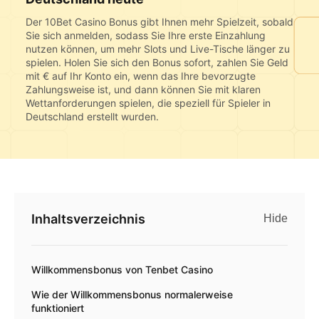
Der 10Bet Casino Bonus gibt Ihnen mehr Spielzeit, sobald
Sie sich anmelden, sodass Sie Ihre erste Einzahlung
nutzen können, um mehr Slots und Live-Tische länger zu
spielen. Holen Sie sich den Bonus sofort, zahlen Sie Geld
mit € auf Ihr Konto ein, wenn das Ihre bevorzugte
Zahlungsweise ist, und dann können Sie mit klaren
Wettanforderungen spielen, die speziell für Spieler in
Deutschland erstellt wurden.
Inhaltsverzeichnis
Hide
Willkommensbonus von Tenbet Casino
Wie der Willkommensbonus normalerweise
funktioniert