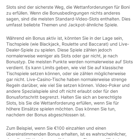
Slots sind der sicherste Weg, die Wettanforderungen für Boni
zu erfüllen. Wenn die Bonusbedingungen nichts anderes
sagen, sind die meisten Standard-Video-Slots enthalten. Dies
umfasst beliebte Themen und Jackpot-ähnliche Spiele.
Während ein Bonus aktiv ist, könnten Sie in der Lage sein,
Tischspiele (wie Blackjack, Roulette und Baccarat) und Live-
Dealer-Spiele zu spielen. Diese Spiele zählen jedoch
normalerweise weniger als Slots oder gar nicht, je nach
Bonustyp. Die meisten Punkte werden normalerweise auf Slots
verdient. Es kann Limits geben, wie viel Sie auf klassische
Tischspiele setzen können, oder sie zählen möglicherweise
gar nicht. Live-Casino-Tische haben normalerweise strenge
Regeln darüber, wie viel Sie setzen können. Video-Poker und
andere Spezialspiele sind oft nicht erlaubt oder für den
Bonusfortschritt begrenzt. Halten Sie sich an berechtigte
Slots, bis Sie die Wettanforderung erfüllen, wenn Sie für
höhere Einsätze spielen möchten. Das können Sie tun,
nachdem der Bonus abgeschlossen ist.
Zum Beispiel, wenn Sie €100 einzahlen und einen
übereinstimmenden Bonus erhalten, ist es wahrscheinlicher,