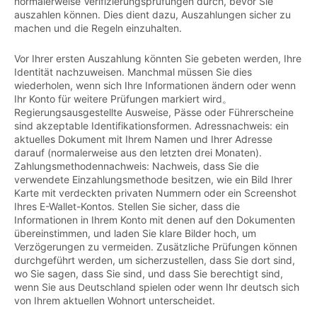
normalerweise Verifizierungsprüfungen durch, bevor Sie
auszahlen können. Dies dient dazu, Auszahlungen sicher zu
machen und die Regeln einzuhalten.
Vor Ihrer ersten Auszahlung könnten Sie gebeten werden, Ihre
Identität nachzuweisen. Manchmal müssen Sie dies
wiederholen, wenn sich Ihre Informationen ändern oder wenn
Ihr Konto für weitere Prüfungen markiert wird。
Regierungsausgestellte Ausweise, Pässe oder Führerscheine
sind akzeptable Identifikationsformen. Adressnachweis: ein
aktuelles Dokument mit Ihrem Namen und Ihrer Adresse
darauf (normalerweise aus den letzten drei Monaten).
Zahlungsmethodennachweis: Nachweis, dass Sie die
verwendete Einzahlungsmethode besitzen, wie ein Bild Ihrer
Karte mit verdeckten privaten Nummern oder ein Screenshot
Ihres E-Wallet-Kontos. Stellen Sie sicher, dass die
Informationen in Ihrem Konto mit denen auf den Dokumenten
übereinstimmen, und laden Sie klare Bilder hoch, um
Verzögerungen zu vermeiden. Zusätzliche Prüfungen können
durchgeführt werden, um sicherzustellen, dass Sie dort sind,
wo Sie sagen, dass Sie sind, und dass Sie berechtigt sind,
wenn Sie aus Deutschland spielen oder wenn Ihr deutsch sich
von Ihrem aktuellen Wohnort unterscheidet.