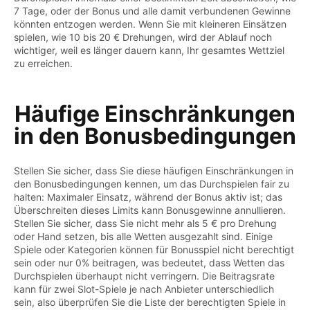
7 Tage, oder der Bonus und alle damit verbundenen Gewinne
könnten entzogen werden. Wenn Sie mit kleineren Einsätzen
spielen, wie 10 bis 20 € Drehungen, wird der Ablauf noch
wichtiger, weil es länger dauern kann, Ihr gesamtes Wettziel
zu erreichen.
Häufige Einschränkungen
in den Bonusbedingungen
Stellen Sie sicher, dass Sie diese häufigen Einschränkungen in
den Bonusbedingungen kennen, um das Durchspielen fair zu
halten: Maximaler Einsatz, während der Bonus aktiv ist; das
Überschreiten dieses Limits kann Bonusgewinne annullieren.
Stellen Sie sicher, dass Sie nicht mehr als 5 € pro Drehung
oder Hand setzen, bis alle Wetten ausgezahlt sind. Einige
Spiele oder Kategorien können für Bonusspiel nicht berechtigt
sein oder nur 0% beitragen, was bedeutet, dass Wetten das
Durchspielen überhaupt nicht verringern. Die Beitragsrate
kann für zwei Slot-Spiele je nach Anbieter unterschiedlich
sein, also überprüfen Sie die Liste der berechtigten Spiele in