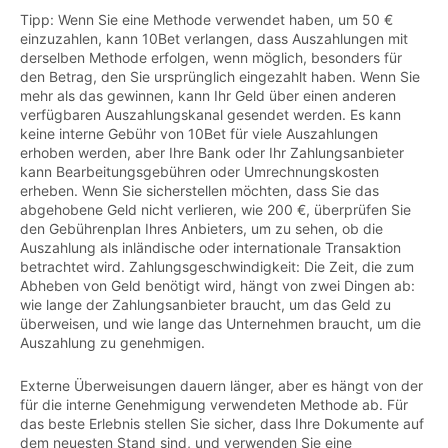
Tipp: Wenn Sie eine Methode verwendet haben, um 50 €
einzuzahlen, kann 10Bet verlangen, dass Auszahlungen mit
derselben Methode erfolgen, wenn möglich, besonders für
den Betrag, den Sie ursprünglich eingezahlt haben. Wenn Sie
mehr als das gewinnen, kann Ihr Geld über einen anderen
verfügbaren Auszahlungskanal gesendet werden. Es kann
keine interne Gebühr von 10Bet für viele Auszahlungen
erhoben werden, aber Ihre Bank oder Ihr Zahlungsanbieter
kann Bearbeitungsgebühren oder Umrechnungskosten
erheben. Wenn Sie sicherstellen möchten, dass Sie das
abgehobene Geld nicht verlieren, wie 200 €, überprüfen Sie
den Gebührenplan Ihres Anbieters, um zu sehen, ob die
Auszahlung als inländische oder internationale Transaktion
betrachtet wird. Zahlungsgeschwindigkeit: Die Zeit, die zum
Abheben von Geld benötigt wird, hängt von zwei Dingen ab:
wie lange der Zahlungsanbieter braucht, um das Geld zu
überweisen, und wie lange das Unternehmen braucht, um die
Auszahlung zu genehmigen.
Externe Überweisungen dauern länger, aber es hängt von der
für die interne Genehmigung verwendeten Methode ab. Für
das beste Erlebnis stellen Sie sicher, dass Ihre Dokumente auf
dem neuesten Stand sind, und verwenden Sie eine