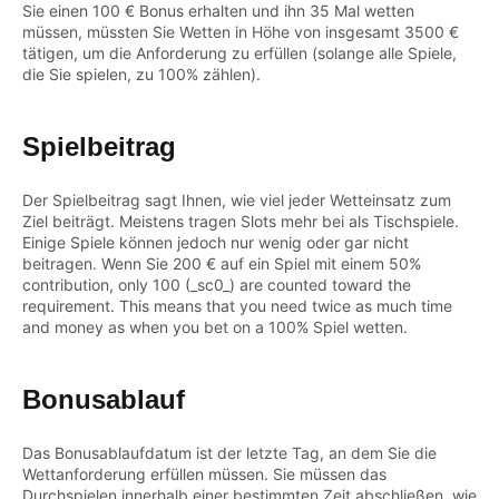
Sie einen 100 € Bonus erhalten und ihn 35 Mal wetten
müssen, müssten Sie Wetten in Höhe von insgesamt 3500 €
tätigen, um die Anforderung zu erfüllen (solange alle Spiele,
die Sie spielen, zu 100% zählen).
Spielbeitrag
Der Spielbeitrag sagt Ihnen, wie viel jeder Wetteinsatz zum
Ziel beiträgt. Meistens tragen Slots mehr bei als Tischspiele.
Einige Spiele können jedoch nur wenig oder gar nicht
beitragen. Wenn Sie 200 € auf ein Spiel mit einem 50%
contribution, only 100 (_sc0_) are counted toward the
requirement. This means that you need twice as much time
and money as when you bet on a 100% Spiel wetten.
Bonusablauf
Das Bonusablaufdatum ist der letzte Tag, an dem Sie die
Wettanforderung erfüllen müssen. Sie müssen das
Durchspielen innerhalb einer bestimmten Zeit abschließen, wie