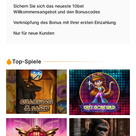
Sichern Sie sich das neueste 10bet
Willkommensangebot und den Bonuscodes
Verknüpfung des Bonus mit Ihrer ersten Einzahlung
Nur für neue Kunden
Wichtige Bedingungen, die das Durchspielen
betreffen
Wettanforderung
Top-Spiele
Spielbeitrag
Bonusablauf
Häufige Einschränkungen in den Bonusbedingungen
So melden Sie sich bei 10bet Casino an und erhalten
Ihren Bonus
Schritte zur Anmeldung und Nutzung Ihres Bonus
Slots und Tischspiele, die mit Bonusgeld gespielt
werden können