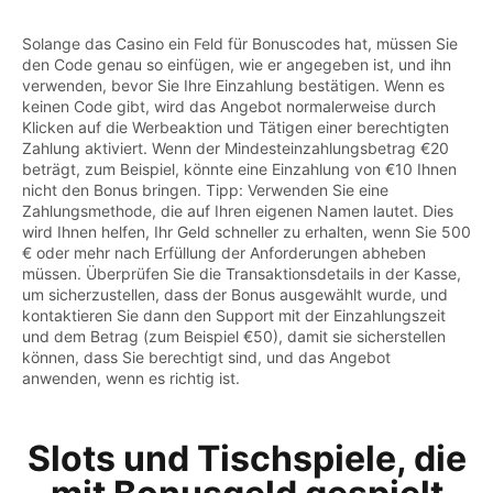
Solange das Casino ein Feld für Bonuscodes hat, müssen Sie
den Code genau so einfügen, wie er angegeben ist, und ihn
verwenden, bevor Sie Ihre Einzahlung bestätigen. Wenn es
keinen Code gibt, wird das Angebot normalerweise durch
Klicken auf die Werbeaktion und Tätigen einer berechtigten
Zahlung aktiviert. Wenn der Mindesteinzahlungsbetrag €20
beträgt, zum Beispiel, könnte eine Einzahlung von €10 Ihnen
nicht den Bonus bringen. Tipp: Verwenden Sie eine
Zahlungsmethode, die auf Ihren eigenen Namen lautet. Dies
wird Ihnen helfen, Ihr Geld schneller zu erhalten, wenn Sie 500
€ oder mehr nach Erfüllung der Anforderungen abheben
müssen. Überprüfen Sie die Transaktionsdetails in der Kasse,
um sicherzustellen, dass der Bonus ausgewählt wurde, und
kontaktieren Sie dann den Support mit der Einzahlungszeit
und dem Betrag (zum Beispiel €50), damit sie sicherstellen
können, dass Sie berechtigt sind, und das Angebot
anwenden, wenn es richtig ist.
Slots und Tischspiele, die