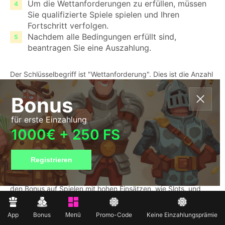
Um die Wettanforderungen zu erfüllen, müssen
Sie qualifizierte Spiele spielen und Ihren
Fortschritt verfolgen.
Nachdem alle Bedingungen erfüllt sind,
beantragen Sie eine Auszahlung.
Der Schlüsselbegriff ist "Wettanforderung". Dies ist die Anzahl
der Male, die der Bonus und/oder die Einzahlung gewettet
werden muss, zusammen mit allen Beitragsregeln. Zeitlimit
Bonus
Der Zeitraum, den Sie haben, um die Anforderungen zu
erfüllen, bevor der Bonus entzogen wird. Spiele, die zählen:
für erste Einzahlung
Welche Slots oder Tische zählen, und wie viel jeder Spieltyp
1000€ + 250 FS
beiträgt. Maximaler Einsatz: Der höchste Betrag, den Sie auf
eine Drehung oder Hand setzen können, während der Bonus
aktiv ist. Jeder maximale Betrag an Freispielen oder
Bonusgeld, der abgehoben oder geändert werden kann. Es
Registrieren
kann Regeln darüber geben, wie viel Sie abheben können und
ob Sie Ihre Identität nachweisen müssen. Tipp: Verwenden Sie
den Bonus auf Spielen mit hohen Einsätzen, wie Slots, und
setzen Sie nicht mehr als den erlaubten Betrag, um berechtigt
zu bleiben. Denken Sie daran, dass wenn Ihnen Boni nicht
App
Bonus
Promo-Code
Keine Einzahlungsprämie
Menü
gefallen, Sie sie vielleicht vermeiden und stattdessen mit