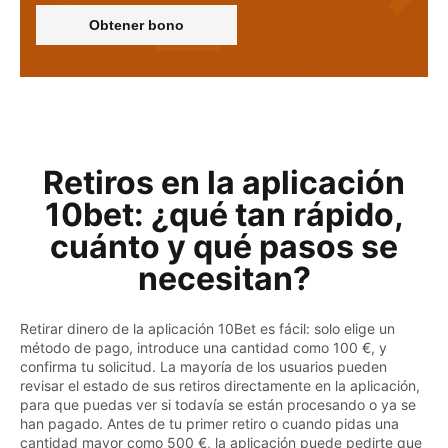
Obtener bono
Retiros en la aplicación
10bet: ¿qué tan rápido,
cuánto y qué pasos se
necesitan?
Retirar dinero de la aplicación 10Bet es fácil: solo elige un
método de pago, introduce una cantidad como 100 €, y
confirma tu solicitud. La mayoría de los usuarios pueden
revisar el estado de sus retiros directamente en la aplicación,
para que puedas ver si todavía se están procesando o ya se
han pagado. Antes de tu primer retiro o cuando pidas una
cantidad mayor como 500 €, la aplicación puede pedirte que