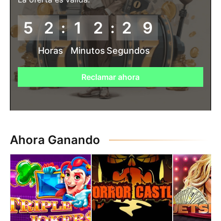
5
2
1
2
2
8
:
:
Horas
Minutos
Segundos
Reclamar ahora
Ahora Ganando