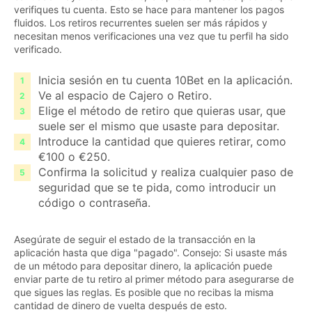
verifiques tu cuenta. Esto se hace para mantener los pagos
fluidos. Los retiros recurrentes suelen ser más rápidos y
necesitan menos verificaciones una vez que tu perfil ha sido
verificado.
Inicia sesión en tu cuenta 10Bet en la aplicación.
Ve al espacio de Cajero o Retiro.
Elige el método de retiro que quieras usar, que
suele ser el mismo que usaste para depositar.
Introduce la cantidad que quieres retirar, como
€100 o €250.
Confirma la solicitud y realiza cualquier paso de
seguridad que se te pida, como introducir un
código o contraseña.
Asegúrate de seguir el estado de la transacción en la
aplicación hasta que diga "pagado". Consejo: Si usaste más
de un método para depositar dinero, la aplicación puede
enviar parte de tu retiro al primer método para asegurarse de
que sigues las reglas. Es posible que no recibas la misma
cantidad de dinero de vuelta después de esto.