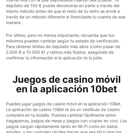
depósito de 100 € puede devolverse en parte a través del
mismo método antes de que el resto de tu retiro se envíe a
través de un método diferente si financiaste tu cuenta de esa
manera.
Por último, pero no menos importante, recuerda que tus
máximos pueden cambiar según tu estado de verificación.
Para obtener límites de depósito más altos (como pasar de
2.000 € a 10.000 €) y retiros más fluidos, asegúrate de
confirmar tu información si la aplicación te lo pide.
Juegos de casino móvil
en la aplicación 10bet
Puedes jugar juegos de casino móvil en la aplicación 10Bet.
La aplicación de casino 10Bet te da un vestíbulo de casino
completo en tu bolsillo. Puedes cambiar fácilmente entre
tragaperras, juegos de mesa y juegos con crupier en vivo. Los
juegos cargan rápidamente tanto en Wi-Fi como en datos
móviles, y los controles táctiles hacen que sea fácil girar los