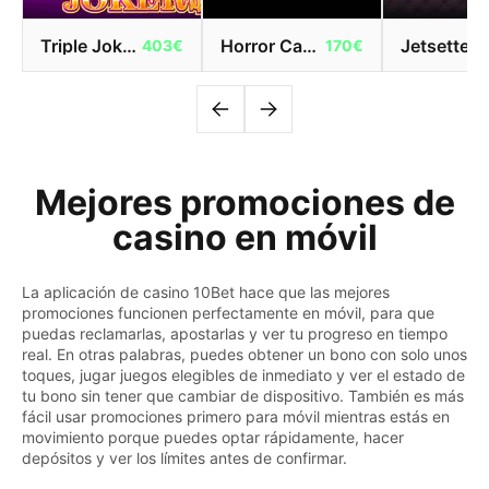
Triple Jokers
Horror Castle
Jetsetter
403€
170€
Mejores promociones de
casino en móvil
La aplicación de casino 10Bet hace que las mejores
promociones funcionen perfectamente en móvil, para que
puedas reclamarlas, apostarlas y ver tu progreso en tiempo
real. En otras palabras, puedes obtener un bono con solo unos
toques, jugar juegos elegibles de inmediato y ver el estado de
tu bono sin tener que cambiar de dispositivo. También es más
fácil usar promociones primero para móvil mientras estás en
movimiento porque puedes optar rápidamente, hacer
depósitos y ver los límites antes de confirmar.