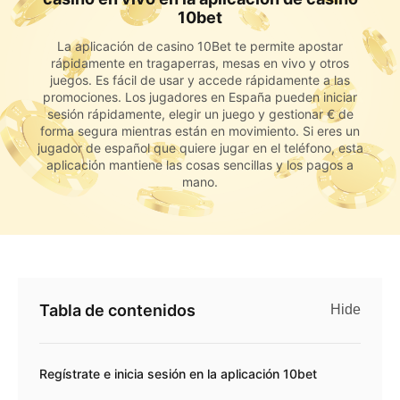
10bet
La aplicación de casino 10Bet te permite apostar
rápidamente en tragaperras, mesas en vivo y otros
juegos. Es fácil de usar y accede rápidamente a las
promociones. Los jugadores en España pueden iniciar
sesión rápidamente, elegir un juego y gestionar € de
forma segura mientras están en movimiento. Si eres un
jugador de español que quiere jugar en el teléfono, esta
aplicación mantiene las cosas sencillas y los pagos a
mano.
Tabla de contenidos
Hide
Regístrate e inicia sesión en la aplicación 10bet