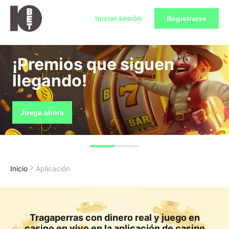
Iniciar sesión
Registrarse
¡Premios que siguen
llegando!
Juega ahora
Inicio
Aplicación
Tragaperras con dinero real y juego en
casino en vivo en la aplicación de casino