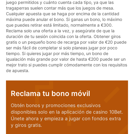
juego permitidos y cuánto cuenta cada tipo, ya que las
tragaperras suelen contar más que los juegos de mesa.
Cualquier apuesta que se haga por encima de la cantidad
máxima puede anular el bono. Si ganas un bono, lo máximo
que puedes retirar está limitado, normalmente a €300.
Reclama solo una oferta a la vez, y asegúrate de que la
duración de tu sesión coincida con la oferta. Obtener giros
gratis o un pequeño bono de recarga por valor de €20 puede
ser más fácil de completar si solo planeas jugar por poco
tiempo. Si quieres jugar por más tiempo, un bono de
igualación más grande por valor de hasta €200 puede ser un
mejor trato si puedes cumplir cómodamente con los requisitos
de apuesta.
Reclama tu bono móvil
Obtén bonos y promociones exclusivos
disponibles solo en la aplicación de casino 10Bet.
Únete ahora y empieza a jugar con fondos extra
y giros gratis.