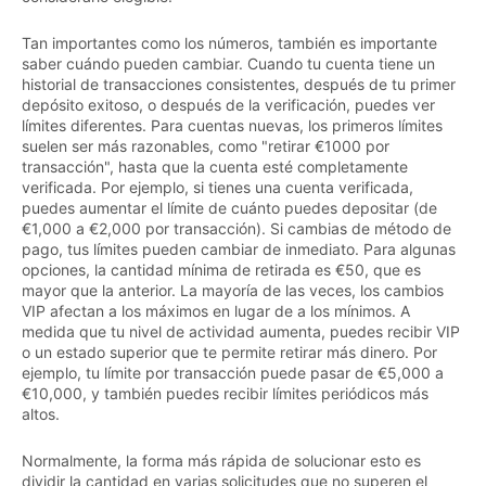
Tan importantes como los números, también es importante
saber cuándo pueden cambiar. Cuando tu cuenta tiene un
historial de transacciones consistentes, después de tu primer
depósito exitoso, o después de la verificación, puedes ver
límites diferentes. Para cuentas nuevas, los primeros límites
suelen ser más razonables, como "retirar €1000 por
transacción", hasta que la cuenta esté completamente
verificada. Por ejemplo, si tienes una cuenta verificada,
puedes aumentar el límite de cuánto puedes depositar (de
€1,000 a €2,000 por transacción). Si cambias de método de
pago, tus límites pueden cambiar de inmediato. Para algunas
opciones, la cantidad mínima de retirada es €50, que es
mayor que la anterior. La mayoría de las veces, los cambios
VIP afectan a los máximos en lugar de a los mínimos. A
medida que tu nivel de actividad aumenta, puedes recibir VIP
o un estado superior que te permite retirar más dinero. Por
ejemplo, tu límite por transacción puede pasar de €5,000 a
€10,000, y también puedes recibir límites periódicos más
altos.
Normalmente, la forma más rápida de solucionar esto es
dividir la cantidad en varias solicitudes que no superen el