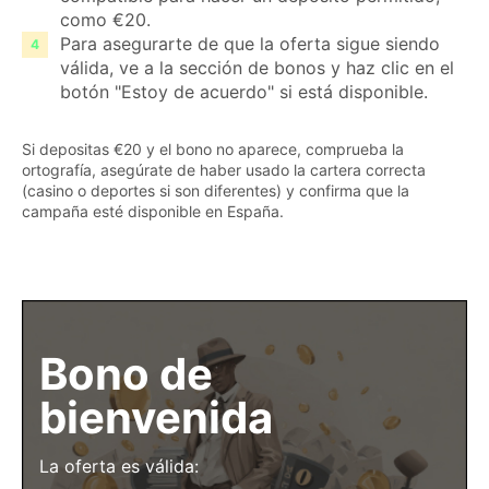
como €20.
Para asegurarte de que la oferta sigue siendo
válida, ve a la sección de bonos y haz clic en el
botón "Estoy de acuerdo" si está disponible.
Si depositas €20 y el bono no aparece, comprueba la
ortografía, asegúrate de haber usado la cartera correcta
(casino o deportes si son diferentes) y confirma que la
campaña esté disponible en España.
Bono de
bienvenida
La oferta es válida: