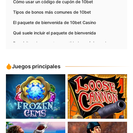
Cómo usar un código de cupón de 10bet
Tipos de bonos más comunes de 10bet
El paquete de bienvenida de 10bet Casino
Qué suele incluir el paquete de bienvenida
Requisitos de apuesta y cantidades máximas de
retirada
Qué significan realmente las apuestas y el máximo de
retirada
Juegos principales
Métodos de depósito rápidos
Retiros en 10bet Casino: verificación, tiempos de
pago y comisiones
Límites de depósito y retirada: mínimos, máximos y
cambios VIP
Juego en móvil en 10bet Casino
Cómo jugar en iOS, Android y navegadores móviles