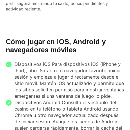
perfil seguirá mostrando tu saldo, bonos pendientes y
actividad reciente.
Cómo jugar en iOS, Android y
navegadores móviles
Dispositivos iOS Para dispositivos iOS (iPhone y
iPad), abre Safari o tu navegador favorito, inicia
sesión y empieza a jugar directamente desde el
sitio móvil. Mantén iOS actualizado y permite que
los sitios soliciten permiso para mostrar ventanas
emergentes si una ventana de juego lo pide.
Dispositivos Android Consulta el vestíbulo del
casino en tu teléfono o tableta Android usando
Chrome u otro navegador actualizado después
de iniciar sesión. Aunque los juegos de Android
suelen cargarse rápidamente, borrar la caché del