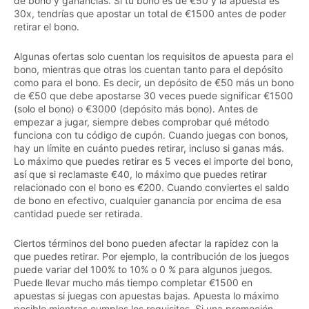
de bono y ganancias. Si tu bono es de €50 y la apuesta es
30x, tendrías que apostar un total de €1500 antes de poder
retirar el bono.
Algunas ofertas solo cuentan los requisitos de apuesta para el
bono, mientras que otras los cuentan tanto para el depósito
como para el bono. Es decir, un depósito de €50 más un bono
de €50 que debe apostarse 30 veces puede significar €1500
(solo el bono) o €3000 (depósito más bono). Antes de
empezar a jugar, siempre debes comprobar qué método
funciona con tu código de cupón. Cuando juegas con bonos,
hay un límite en cuánto puedes retirar, incluso si ganas más.
Lo máximo que puedes retirar es 5 veces el importe del bono,
así que si reclamaste €40, lo máximo que puedes retirar
relacionado con el bono es €200. Cuando conviertes el saldo
de bono en efectivo, cualquier ganancia por encima de esa
cantidad puede ser retirada.
Ciertos términos del bono pueden afectar la rapidez con la
que puedes retirar. Por ejemplo, la contribución de los juegos
puede variar del 100% to 10% o 0 % para algunos juegos.
Puede llevar mucho más tiempo completar €1500 en
apuestas si juegas con apuestas bajas. Apuesta lo máximo
posible mientras cumples los requisitos. Si una promoción