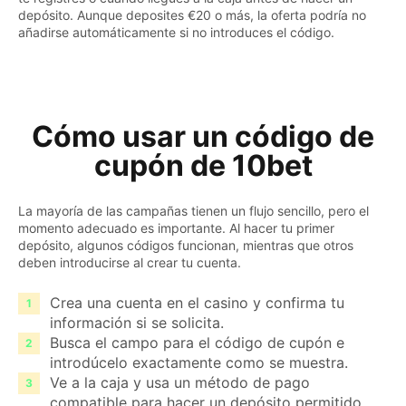
depósito. Aunque deposites €20 o más, la oferta podría no
añadirse automáticamente si no introduces el código.
Cómo usar un código de
cupón de 10bet
La mayoría de las campañas tienen un flujo sencillo, pero el
momento adecuado es importante. Al hacer tu primer
depósito, algunos códigos funcionan, mientras que otros
deben introducirse al crear tu cuenta.
Crea una cuenta en el casino y confirma tu
información si se solicita.
Busca el campo para el código de cupón e
introdúcelo exactamente como se muestra.
Ve a la caja y usa un método de pago
compatible para hacer un depósito permitido,