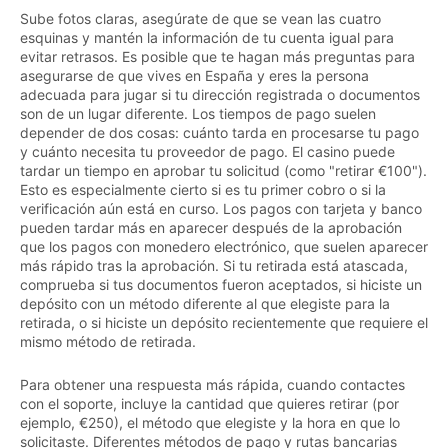
Sube fotos claras, asegúrate de que se vean las cuatro
esquinas y mantén la información de tu cuenta igual para
evitar retrasos. Es posible que te hagan más preguntas para
asegurarse de que vives en España y eres la persona
adecuada para jugar si tu dirección registrada o documentos
son de un lugar diferente. Los tiempos de pago suelen
depender de dos cosas: cuánto tarda en procesarse tu pago
y cuánto necesita tu proveedor de pago. El casino puede
tardar un tiempo en aprobar tu solicitud (como "retirar €100").
Esto es especialmente cierto si es tu primer cobro o si la
verificación aún está en curso. Los pagos con tarjeta y banco
pueden tardar más en aparecer después de la aprobación
que los pagos con monedero electrónico, que suelen aparecer
más rápido tras la aprobación. Si tu retirada está atascada,
comprueba si tus documentos fueron aceptados, si hiciste un
depósito con un método diferente al que elegiste para la
retirada, o si hiciste un depósito recientemente que requiere el
mismo método de retirada.
Para obtener una respuesta más rápida, cuando contactes
con el soporte, incluye la cantidad que quieres retirar (por
ejemplo, €250), el método que elegiste y la hora en que lo
solicitaste. Diferentes métodos de pago y rutas bancarias