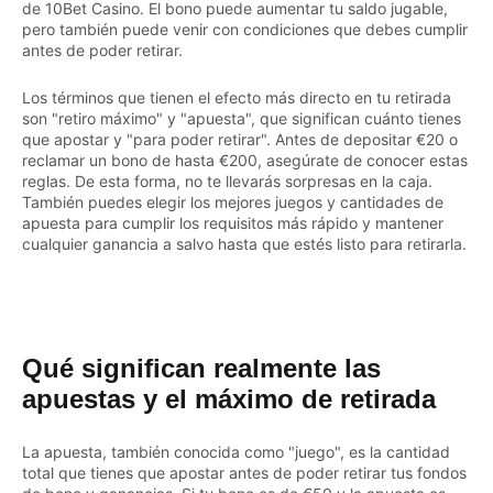
de 10Bet Casino. El bono puede aumentar tu saldo jugable,
pero también puede venir con condiciones que debes cumplir
antes de poder retirar.
Los términos que tienen el efecto más directo en tu retirada
son "retiro máximo" y "apuesta", que significan cuánto tienes
que apostar y "para poder retirar". Antes de depositar €20 o
reclamar un bono de hasta €200, asegúrate de conocer estas
reglas. De esta forma, no te llevarás sorpresas en la caja.
También puedes elegir los mejores juegos y cantidades de
apuesta para cumplir los requisitos más rápido y mantener
cualquier ganancia a salvo hasta que estés listo para retirarla.
Qué significan realmente las
apuestas y el máximo de retirada
La apuesta, también conocida como "juego", es la cantidad
total que tienes que apostar antes de poder retirar tus fondos