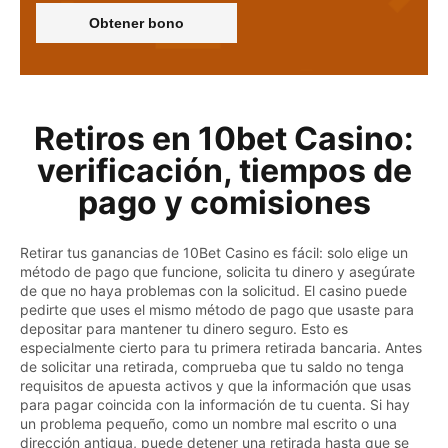
Obtener bono
Retiros en 10bet Casino:
verificación, tiempos de
pago y comisiones
Retirar tus ganancias de 10Bet Casino es fácil: solo elige un
método de pago que funcione, solicita tu dinero y asegúrate
de que no haya problemas con la solicitud. El casino puede
pedirte que uses el mismo método de pago que usaste para
depositar para mantener tu dinero seguro. Esto es
especialmente cierto para tu primera retirada bancaria. Antes
de solicitar una retirada, comprueba que tu saldo no tenga
requisitos de apuesta activos y que la información que usas
para pagar coincida con la información de tu cuenta. Si hay
un problema pequeño, como un nombre mal escrito o una
dirección antigua, puede detener una retirada hasta que se