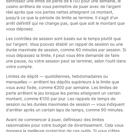
définissez une limite de perte de €150 pour une semaine, le
casino arrêtera de vous permettre de jouer avec de l'argent
réel après que vos pertes nettes atteignent ce montant,
jusqu'à ce que la période de limite se termine. Il s'agit d'un
arrêt définitif qui ne change pas, quel que soit le montant que
vous déposez.
Les contrôles de session sont basés sur le temps plutôt que
sur l'argent. Vous pouvez établir un rappel de session ou une
durée maximale de session, comme 60 minutes par session. Si
vous dépassez la limite, il peut vous être demandé de faire
une pause, ou votre session peut se terminer, selon l'outil dans
votre compte.
Limites de dépôt — quotidiennes, hebdomadaires ou
mensuelles — arrêtent les dépôts supérieurs à la limite que
vous avez fixée, comme €200 par semaine. Les limites de
perte arrêtent le jeu lorsque les pertes atteignent un certain
montant, comme €100 par jour. Les rappels de temps de
session ou les durées maximales de session — vous indiquent
d'arrêter après un certain laps de temps, comme 90 minutes.
Avant de commencer à jouer, définissez des limites
raisonnables pour votre budget de divertissement. Cela vous
donnera la meilleure protection de ces outils. Si vous n'êtes