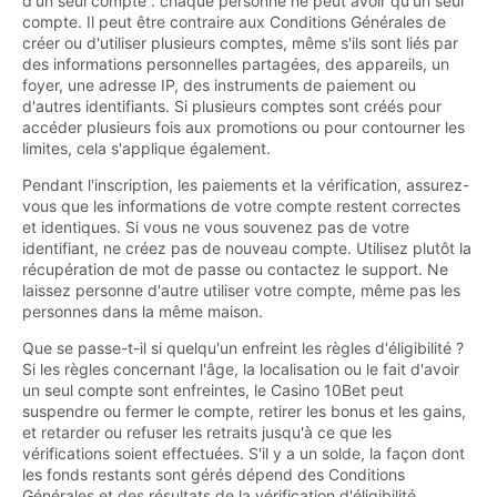
d'un seul compte : chaque personne ne peut avoir qu'un seul
compte. Il peut être contraire aux Conditions Générales de
créer ou d'utiliser plusieurs comptes, même s'ils sont liés par
des informations personnelles partagées, des appareils, un
foyer, une adresse IP, des instruments de paiement ou
d'autres identifiants. Si plusieurs comptes sont créés pour
accéder plusieurs fois aux promotions ou pour contourner les
limites, cela s'applique également.
Pendant l'inscription, les paiements et la vérification, assurez-
vous que les informations de votre compte restent correctes
et identiques. Si vous ne vous souvenez pas de votre
identifiant, ne créez pas de nouveau compte. Utilisez plutôt la
récupération de mot de passe ou contactez le support. Ne
laissez personne d'autre utiliser votre compte, même pas les
personnes dans la même maison.
Que se passe-t-il si quelqu'un enfreint les règles d'éligibilité ?
Si les règles concernant l'âge, la localisation ou le fait d'avoir
un seul compte sont enfreintes, le Casino 10Bet peut
suspendre ou fermer le compte, retirer les bonus et les gains,
et retarder ou refuser les retraits jusqu'à ce que les
vérifications soient effectuées. S'il y a un solde, la façon dont
les fonds restants sont gérés dépend des Conditions
Générales et des résultats de la vérification d'éligibilité.