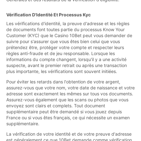
Vérification D'Identité Et Processus Kyc
Les vérifications d'identité, la preuve d'adresse et les règles
de documents font toutes partie du processus Know Your
Customer (KYC) que le Casino 10Bet peut vous demander de
suivre pour s'assurer que vous êtes bien celui que vous
prétendez être, protéger votre compte et respecter leurs
règles anti-fraude et de jeu responsable. Lorsque les
informations du compte changent, lorsqu'il y a une activité
suspecte, avant le premier retrait ou après une transaction
plus importante, les vérifications sont souvent initiées.
Pour éviter les retards dans l'obtention de votre argent,
assurez-vous que votre nom, votre date de naissance et votre
adresse sont exactement les mêmes sur tous vos documents.
Assurez-vous également que les scans ou photos que vous
envoyez sont clairs et complets. Tout document
supplémentaire peut être demandé si vous jouez depuis
France ou si vous êtes français, ce qui nécessite un examen
supplémentaire.
La vérification de votre identité et de votre preuve d'adresse
est généralement ce que 10Bet demande comme vérification.