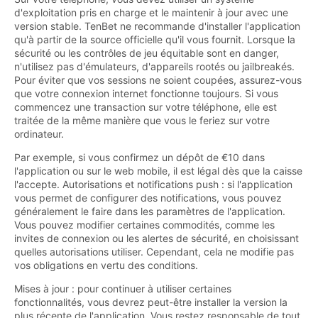
d'exploitation pris en charge et le maintenir à jour avec une
version stable. TenBet ne recommande d'installer l'application
qu'à partir de la source officielle qu'il vous fournit. Lorsque la
sécurité ou les contrôles de jeu équitable sont en danger,
n'utilisez pas d'émulateurs, d'appareils rootés ou jailbreakés.
Pour éviter que vos sessions ne soient coupées, assurez-vous
que votre connexion internet fonctionne toujours. Si vous
commencez une transaction sur votre téléphone, elle est
traitée de la même manière que vous le feriez sur votre
ordinateur.
Par exemple, si vous confirmez un dépôt de €10 dans
l'application ou sur le web mobile, il est légal dès que la caisse
l'accepte. Autorisations et notifications push : si l'application
vous permet de configurer des notifications, vous pouvez
généralement le faire dans les paramètres de l'application.
Vous pouvez modifier certaines commodités, comme les
invites de connexion ou les alertes de sécurité, en choisissant
quelles autorisations utiliser. Cependant, cela ne modifie pas
vos obligations en vertu des conditions.
Mises à jour : pour continuer à utiliser certaines
fonctionnalités, vous devrez peut-être installer la version la
plus récente de l'application. Vous restez responsable de tout