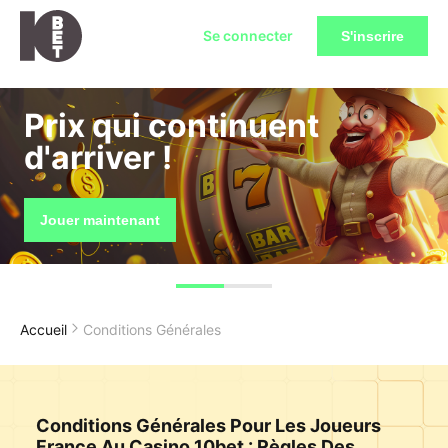
Se connecter
S'inscrire
Prix qui continuent
d'arriver !
Jouer maintenant
Accueil
Conditions Générales
Conditions Générales Pour Les Joueurs
France Au Casino 10bet : Règles Des