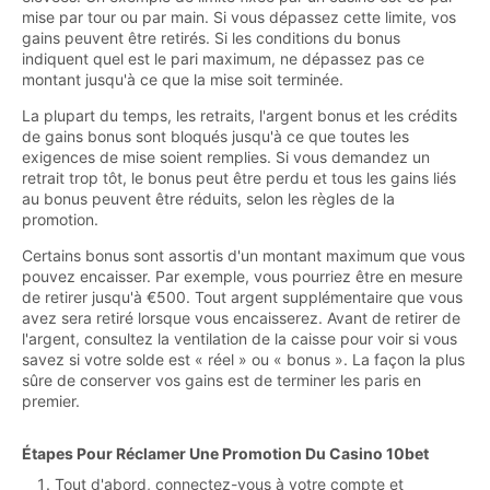
mise par tour ou par main. Si vous dépassez cette limite, vos
gains peuvent être retirés. Si les conditions du bonus
indiquent quel est le pari maximum, ne dépassez pas ce
montant jusqu'à ce que la mise soit terminée.
La plupart du temps, les retraits, l'argent bonus et les crédits
de gains bonus sont bloqués jusqu'à ce que toutes les
exigences de mise soient remplies. Si vous demandez un
retrait trop tôt, le bonus peut être perdu et tous les gains liés
au bonus peuvent être réduits, selon les règles de la
promotion.
Certains bonus sont assortis d'un montant maximum que vous
pouvez encaisser. Par exemple, vous pourriez être en mesure
de retirer jusqu'à €500. Tout argent supplémentaire que vous
avez sera retiré lorsque vous encaisserez. Avant de retirer de
l'argent, consultez la ventilation de la caisse pour voir si vous
savez si votre solde est « réel » ou « bonus ». La façon la plus
sûre de conserver vos gains est de terminer les paris en
premier.
Étapes Pour Réclamer Une Promotion Du Casino 10bet
Tout d'abord, connectez-vous à votre compte et