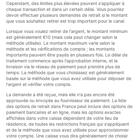
Cependant, des limites plus élevées peuvent s'appliquer à
chaque transaction et dans un certain délai. Vous pourriez
devoir effectuer plusieurs demandes de retrait si le montant
que vous souhaitez retirer est trop important pour le canal.
Lorsque vous voulez retirer de l'argent, le montant minimum
est généralement €10 (mais cela peut changer selon la
méthode utilisée). Le montant maximum varie selon la
méthode et les vérifications de compte ; les montants
importants peuvent être payés en plusieurs fois. Le délai de
traitement commence après l'approbation interne, et la
livraison via le réseau de paiement peut prendre plus de
temps. La méthode que vous choisissez est généralement
basée sur la méthode que vous avez utilisée pour déposer de
l'argent et vérifier votre compte.
La demande a été reçue, mais elle n'a pas encore été
approuvée ou envoyée au fournisseur de paiement. La liste
des options de retrait dans France peut inclure des options de
paiement bancaires et en ligne, mais les options exactes
affichées dans votre caisse dépendent de votre lieu de
résidence, de toutes les restrictions français qui s'appliquent
et de la méthode que vous avez utilisée pour approvisionner
votre compte. Une caisse vous dira généralement de choisir