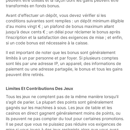
peuvent être utilisés et la façon dont les gains peuvent être
transformés en fonds bonus.
Avant d'effectuer un dépôt, vous devez vérifier si les
conditions suivantes sont remplies : un dépôt minimum éligible
d'au moins vingt € ; un plafond de bonus maximum allant
jusqu'à deux cents € ; un délai pour réclamer le bonus après
l'inscription et la satisfaction des exigences de mise ; et enfin,
si un code bonus est nécessaire à la caisse.
Il est important de noter que les bonus sont généralement
limités à un par personne et par foyer. Si plusieurs comptes
sont liés par une adresse IP, un appareil, des informations de
paiement ou une adresse partagée, le bonus et tous les gains
peuvent être retirés.
Limites Et Contributions Des Jeux
Tous les jeux ne comptent pas de la même manière lorsqu'il
s'agit de parier. La plupart des points sont généralement
gagnés sur les machines à sous. Les jeux de table et les
casinos en direct gagnent généralement moins de points, ou
ils peuvent ne pas compter du tout pour certaines promotions.
Il se peut que vous ne puissiez pas réduire vos exigences de
mise si vous jouez à des jeux restreints alors que vous avez