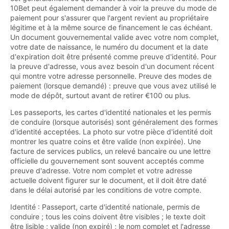
10Bet peut également demander à voir la preuve du mode de
paiement pour s'assurer que l'argent revient au propriétaire
légitime et à la même source de financement le cas échéant.
Un document gouvernemental valide avec votre nom complet,
votre date de naissance, le numéro du document et la date
d'expiration doit être présenté comme preuve d'identité. Pour
la preuve d'adresse, vous avez besoin d'un document récent
qui montre votre adresse personnelle. Preuve des modes de
paiement (lorsque demandé) : preuve que vous avez utilisé le
mode de dépôt, surtout avant de retirer €100 ou plus.
Les passeports, les cartes d'identité nationales et les permis
de conduire (lorsque autorisés) sont généralement des formes
d'identité acceptées. La photo sur votre pièce d'identité doit
montrer les quatre coins et être valide (non expirée). Une
facture de services publics, un relevé bancaire ou une lettre
officielle du gouvernement sont souvent acceptés comme
preuve d'adresse. Votre nom complet et votre adresse
actuelle doivent figurer sur le document, et il doit être daté
dans le délai autorisé par les conditions de votre compte.
Identité : Passeport, carte d'identité nationale, permis de
conduire ; tous les coins doivent être visibles ; le texte doit
être lisible ; valide (non expiré) ; le nom complet et l'adresse