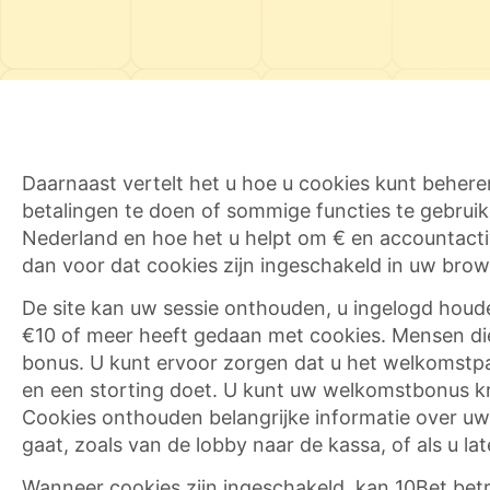
Daarnaast vertelt het u hoe u cookies kunt behere
betalingen te doen of sommige functies te gebruik
Nederland en hoe het u helpt om € en accountactiv
dan voor dat cookies zijn ingeschakeld in uw brow
De site kan uw sessie onthouden, u ingelogd houd
€10 of meer heeft gedaan met cookies. Mensen die
bonus. U kunt ervoor zorgen dat u het welkomstpa
en een storting doet. U kunt uw welkomstbonus kr
Cookies onthouden belangrijke informatie over uw s
gaat, zoals van de lobby naar de kassa, of als u l
Wanneer cookies zijn ingeschakeld, kan 10Bet bet