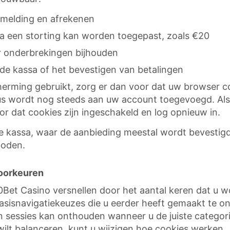
nmelding en afrekenen
 een storting kan worden toegepast, zoals €20
r onderbrekingen bijhouden
 de kassa of het bevestigen van betalingen
scherming gebruikt, zorg er dan voor dat uw browser c
nus wordt nog steeds aan uw account toegevoegd. Als 
r dat cookies zijn ingeschakeld en log opnieuw in.
e kassa, waar de aanbieding meestal wordt bevestig
boden.
voorkeuren
Bet Casino versnellen door het aantal keren dat u 
 basisnavigatiekeuzes die u eerder heeft gemaakt te o
en sessies kan onthouden wanneer u de juiste categori
 wilt balanceren, kunt u wijzigen hoe cookies werken.