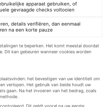
bruikelijke apparaat gebruiken, of
uele gevraagde checks voltooien
ren, details verifiëren, dan eenmaal
ren na een korte pauze
betalingen te beperken. Het komt meestal doordat
ie. Dit kan gebeuren wanneer cookies worden
plaatsvinden: het bevestigen van uw identiteit om
ten verlopen. Het gebruik van beide houdt uw
aats gaan. Na het invoeren van het bedrag, zoals
smethode.
controleerd. Dit geldt vooral na uw eerste