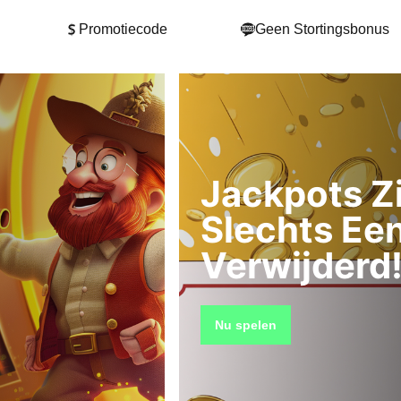
Promotiecode
Geen Stortingsbonus
Jackpots Zi
Slechts Een
Verwijderd
Nu spelen