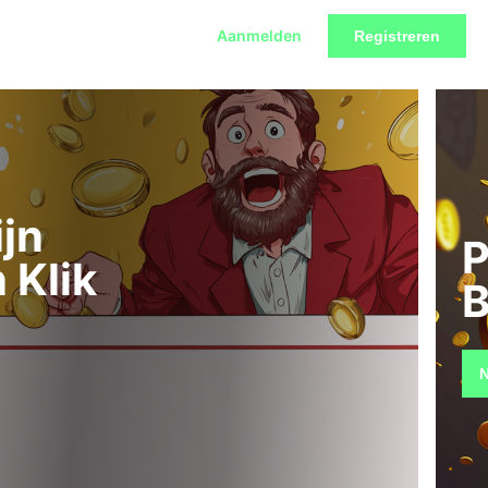
Aanmelden
Registreren
jn
P
 Klik
B
!
N