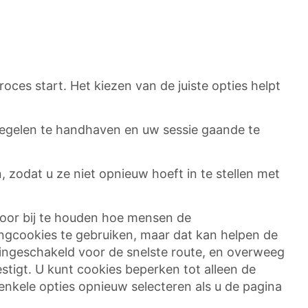
oces start. Het kiezen van de juiste opties helpt
tregelen te handhaven en uw sessie gaande te
, zodat u ze niet opnieuw hoeft in te stellen met
door bij te houden hoe mensen de
ingcookies te gebruiken, maar dat kan helpen de
n ingeschakeld voor de snelste route, en overweeg
stigt. U kunt cookies beperken tot alleen de
nkele opties opnieuw selecteren als u de pagina