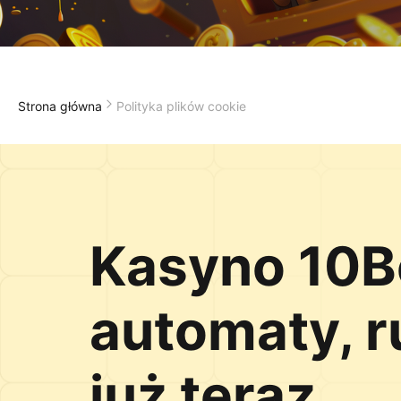
Strona główna
Polityka plików cookie
Kasyno 10Be
automaty, ru
już teraz