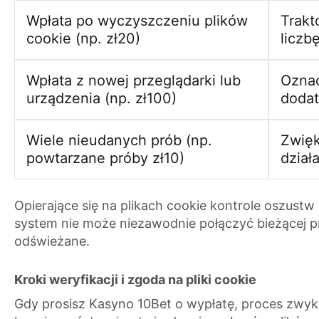
Wpłata po wyczyszczeniu plików
Trakt
cookie (np. zł20)
liczb
Wpłata z nowej przeglądarki lub
Oznac
urządzenia (np. zł100)
dodat
Wiele nieudanych prób (np.
Zwięk
powtarzane próby zł10)
dział
Opierające się na plikach cookie kontrole oszustw 
system nie może niezawodnie połączyć bieżącej pró
odświeżane.
Kroki weryfikacji i zgoda na pliki cookie
Gdy prosisz Kasyno 10Bet o wypłatę, proces zwykl