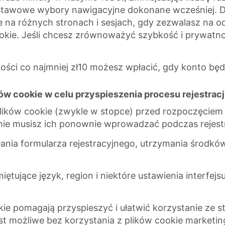
odstawowe wybory nawigacyjne dokonane wcześniej. D
na różnych stronach i sesjach, gdy zezwalasz na od
kie. Jeśli chcesz zrównoważyć szybkość i prywatno
kości co najmniej zł10 możesz wpłacić, gdy konto bę
ów cookie w celu przyspieszenia procesu rejestracj
plików cookie (zwykle w stopce) przed rozpoczęciem 
ie musisz ich ponownie wprowadzać podczas rejestr
iałania formularza rejestracyjnego, utrzymania środ
miętujące język, region i niektóre ustawienia interfe
okie pomagają przyspieszyć i ułatwić korzystanie ze s
 jest możliwe bez korzystania z plików cookie market