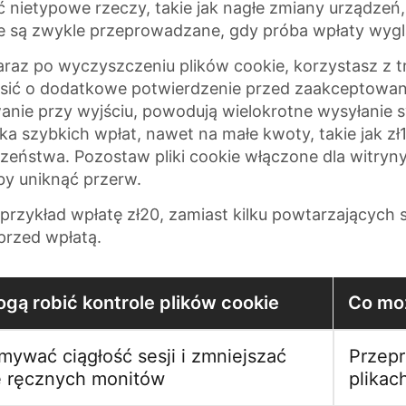
ietypowe rzeczy, takie jak nagłe zmiany urządzeń, 
 są zwykle przeprowadzane, gdy próba wpłaty wygląd
zaraz po wyczyszczeniu plików cookie, korzystasz z 
ić o dodatkowe potwierdzenie przed zaakceptowanie
uwanie przy wyjściu, powodują wielokrotne wysyłanie s
a szybkich wpłat, nawet na małe kwoty, takie jak zł1
ieczeństwa. Pozostaw pliki cookie włączone dla witryn
aby uniknąć przerw.
rzykład wpłatę zł20, zamiast kilku powtarzających si
przed wpłatą.
gą robić kontrole plików cookie
Co mo
mywać ciągłość sesji i zmniejszać
Przepr
ę ręcznych monitów
plikac