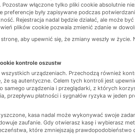
. Pozostaw włączone tylko pliki cookie absolutnie n
e preferencje były zapisywane podczas potwierdzania
tność. Rejestracja nadal będzie działać, ale może by
 ustawień plików cookie pozwala zmienić zdanie w do
ronę, aby upewnić się, że zmiany weszły w życie. Na
cookie kontrole oszustw
na wszystkich urządzeniach. Przechodzą również ko
ę, że są autentyczne. Celem tych kontroli jest upewni
go samego urządzenia i przeglądarki, z których korz
a, przepływu płatności i sygnałów ryzyka w jeden pro
o czyszczone, kasa nadal może wykonywać swoje zada
wuje zaufanie. Gdy otwierasz kasę i wybierasz met
ieczeństwa, które zmniejszają prawdopodobieństwo d