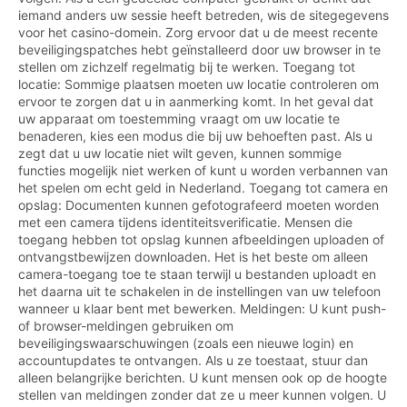
iemand anders uw sessie heeft betreden, wis de sitegegevens
voor het casino-domein. Zorg ervoor dat u de meest recente
beveiligingspatches hebt geïnstalleerd door uw browser in te
stellen om zichzelf regelmatig bij te werken. Toegang tot
locatie: Sommige plaatsen moeten uw locatie controleren om
ervoor te zorgen dat u in aanmerking komt. In het geval dat
uw apparaat om toestemming vraagt om uw locatie te
benaderen, kies een modus die bij uw behoeften past. Als u
zegt dat u uw locatie niet wilt geven, kunnen sommige
functies mogelijk niet werken of kunt u worden verbannen van
het spelen om echt geld in Nederland. Toegang tot camera en
opslag: Documenten kunnen gefotografeerd moeten worden
met een camera tijdens identiteitsverificatie. Mensen die
toegang hebben tot opslag kunnen afbeeldingen uploaden of
ontvangstbewijzen downloaden. Het is het beste om alleen
camera-toegang toe te staan terwijl u bestanden uploadt en
het daarna uit te schakelen in de instellingen van uw telefoon
wanneer u klaar bent met bewerken. Meldingen: U kunt push-
of browser-meldingen gebruiken om
beveiligingswaarschuwingen (zoals een nieuwe login) en
accountupdates te ontvangen. Als u ze toestaat, stuur dan
alleen belangrijke berichten. U kunt mensen ook op de hoogte
stellen van meldingen zonder dat ze u meer kunnen volgen. U