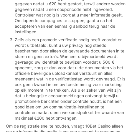
gegeven nadat u €20 hebt gestort, terwijl andere worden
gegeven nadat u een couponcode hebt ingevoerd.
Controleer wat nodig is voordat u meer informatie geeft.
Om lopende campagnes te stoppen, gaat u na het
accepteren van een eenmalig aanbod terug naar de
instellingen.
Zelfs als een promotie verificatie nodig heeft voordat er
wordt uitbetaald, kunt u uw privacy nog steeds
beschermen door alleen de gevraagde documenten in te
sturen en geen extra's. Wanneer u bijvoorbeeld wordt
gevraagd uw identiteit te bewijzen voordat u 500 €
opneemt, zorg er dan voor dat u de documenten via het
officiële beveiligde uploadkanaal verstuurt en alles
meeneemt wat in de verificatiestap wordt gevraagd. Er is
ook geen kwaad in om uw toestemming voor marketing
op elk moment in te trekken. Als u er zeker van wilt zijn
dat u belangrijke accountmeldingen ontvangt terwijl u
promotionele berichten onder controle houdt, is het een
goed idee om uw communicatie-instellingen te
controleren nadat u een welkomstpakket ter waarde van
maximaal €200 hebt ontvangen.
Om de registratie snel te houden, vraagt 10Bet Casino alleen
om de informatie die nodig is om een account te openen en