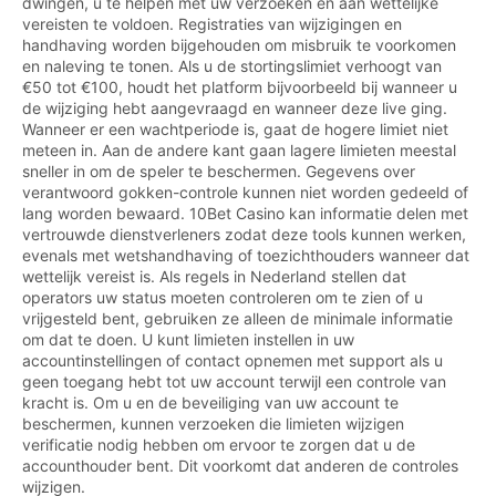
dwingen, u te helpen met uw verzoeken en aan wettelijke
vereisten te voldoen. Registraties van wijzigingen en
handhaving worden bijgehouden om misbruik te voorkomen
en naleving te tonen. Als u de stortingslimiet verhoogt van
€50 tot €100, houdt het platform bijvoorbeeld bij wanneer u
de wijziging hebt aangevraagd en wanneer deze live ging.
Wanneer er een wachtperiode is, gaat de hogere limiet niet
meteen in. Aan de andere kant gaan lagere limieten meestal
sneller in om de speler te beschermen. Gegevens over
verantwoord gokken-controle kunnen niet worden gedeeld of
lang worden bewaard. 10Bet Casino kan informatie delen met
vertrouwde dienstverleners zodat deze tools kunnen werken,
evenals met wetshandhaving of toezichthouders wanneer dat
wettelijk vereist is. Als regels in Nederland stellen dat
operators uw status moeten controleren om te zien of u
vrijgesteld bent, gebruiken ze alleen de minimale informatie
om dat te doen. U kunt limieten instellen in uw
accountinstellingen of contact opnemen met support als u
geen toegang hebt tot uw account terwijl een controle van
kracht is. Om u en de beveiliging van uw account te
beschermen, kunnen verzoeken die limieten wijzigen
verificatie nodig hebben om ervoor te zorgen dat u de
accounthouder bent. Dit voorkomt dat anderen de controles
wijzigen.