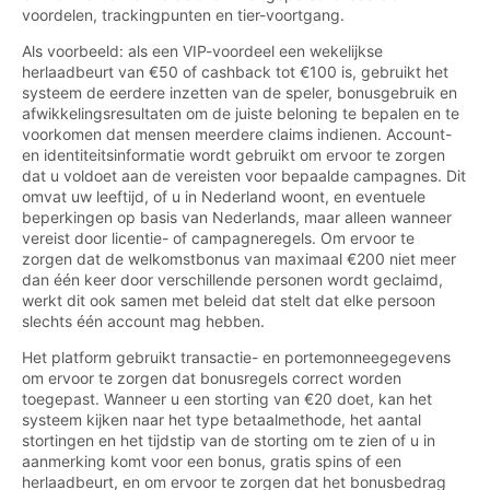
voordelen, trackingpunten en tier-voortgang.
Als voorbeeld: als een VIP-voordeel een wekelijkse
herlaadbeurt van €50 of cashback tot €100 is, gebruikt het
systeem de eerdere inzetten van de speler, bonusgebruik en
afwikkelingsresultaten om de juiste beloning te bepalen en te
voorkomen dat mensen meerdere claims indienen. Account-
en identiteitsinformatie wordt gebruikt om ervoor te zorgen
dat u voldoet aan de vereisten voor bepaalde campagnes. Dit
omvat uw leeftijd, of u in Nederland woont, en eventuele
beperkingen op basis van Nederlands, maar alleen wanneer
vereist door licentie- of campagneregels. Om ervoor te
zorgen dat de welkomstbonus van maximaal €200 niet meer
dan één keer door verschillende personen wordt geclaimd,
werkt dit ook samen met beleid dat stelt dat elke persoon
slechts één account mag hebben.
Het platform gebruikt transactie- en portemonneegegevens
om ervoor te zorgen dat bonusregels correct worden
toegepast. Wanneer u een storting van €20 doet, kan het
systeem kijken naar het type betaalmethode, het aantal
stortingen en het tijdstip van de storting om te zien of u in
aanmerking komt voor een bonus, gratis spins of een
herlaadbeurt, en om ervoor te zorgen dat het bonusbedrag