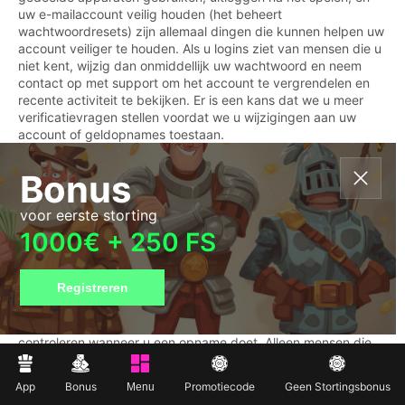
uw e-mailaccount veilig houden (het beheert
wachtwoordresets) zijn allemaal dingen die kunnen helpen uw
account veiliger te houden. Als u logins ziet van mensen die u
niet kent, wijzig dan onmiddellijk uw wachtwoord en neem
contact op met support om het account te vergrendelen en
recente activiteit te bekijken. Er is een kans dat we u meer
verificatievragen stellen voordat we u wijzigingen aan uw
account of geldopnames toestaan.
Bonus
Wat doet 10bet Casino met mijn persoonlijke informatie
wanneer ik geld stort en opneem in Nederland?
voor eerste storting
Voor betalingen, accountbeveiliging en om de wet te volgen
1000€ + 250 FS
en fraude te bestrijden, moeten we uw informatie gebruiken.
We zorgen ervoor dat de betaalmethode die u gebruikt van u
is en dat de transactie legaal is voordat we u het geld geven.
Registreren
Om te voorkomen dat chargebacks, witwassen van geld en
claims van derden plaatsvinden, kunnen we uw identiteit,
waar de middelen vandaan komen, en betalingsinformatie
controleren wanneer u een opname doet. Alleen mensen die
zijn getraind om deze controles uit te voeren mogen de
informatie zien die we vragen en de mensen die zijn
App
Bonus
Promotiecode
Geen Stortingsbonus
Menu
goedgekeurd om deze controles uit te voeren, zoals