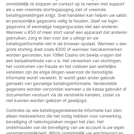
onmiddellijk te stoppen en contact op te nemen met support
als u een vreemde stortingspoging ziet of vreemde
betalingsmeldingen krijgt. Snel handelen kan helpen uw saldo
en persoonlijke gegevens veilig te houden. Geef uw login-
gegevens of eenmalige toegangscodes niet aan anderen.
Wanneer u €50 of meer stort vanaf een apparaat dat anderen
gebruiken, zorg er dan voor dat u uitlogt en uw
betalingsinformatie niet in de browser opslaat. Wanneer u een
grote storting doet zoals €200 of wanneer risicokenmerken
worden gevonden, kan 10Bet Casino om bewijs vragen dat
een betaalmethode van u is. Het verwerken van stortingen,
het voorkomen van fraude en het voldoen aan wettelijke
vereisten zijn de enige dingen waarvoor de benodigde
informatie wordt verwerkt. Er wordt geen ander gebruik
gemaakt van gevoelige betalingsinformatie. Versleutelde
gegevens worden verzonden wanneer u de kassa gebruikt of
documenten verstuurt via de verstrekte kanalen, zodat ze
niet kunnen worden gelezen of gewijzigd.
Controles op wie betalingsgerelateerde informatie kan zien:
alleen medewerkers die het nodig hebben voor verwerking,
beveiliging of nalevingstaken mogen het zien. Het
onderhouden van de beveiliging van uw account is uw eigen
verantwoordelijkheid. Wijzig onmiddellijk uw wachtwoord en