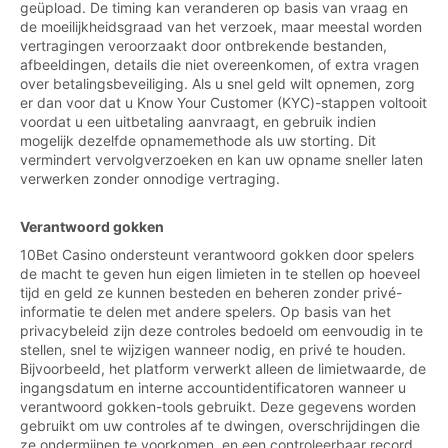
geüpload. De timing kan veranderen op basis van vraag en
de moeilijkheidsgraad van het verzoek, maar meestal worden
vertragingen veroorzaakt door ontbrekende bestanden,
afbeeldingen, details die niet overeenkomen, of extra vragen
over betalingsbeveiliging. Als u snel geld wilt opnemen, zorg
er dan voor dat u Know Your Customer (KYC)-stappen voltooit
voordat u een uitbetaling aanvraagt, en gebruik indien
mogelijk dezelfde opnamemethode als uw storting. Dit
vermindert vervolgverzoeken en kan uw opname sneller laten
verwerken zonder onnodige vertraging.
Verantwoord gokken
10Bet Casino ondersteunt verantwoord gokken door spelers
de macht te geven hun eigen limieten in te stellen op hoeveel
tijd en geld ze kunnen besteden en beheren zonder privé-
informatie te delen met andere spelers. Op basis van het
privacybeleid zijn deze controles bedoeld om eenvoudig in te
stellen, snel te wijzigen wanneer nodig, en privé te houden.
Bijvoorbeeld, het platform verwerkt alleen de limietwaarde, de
ingangsdatum en interne accountidentificatoren wanneer u
verantwoord gokken-tools gebruikt. Deze gegevens worden
gebruikt om uw controles af te dwingen, overschrijdingen die
ze ondermijnen te voorkomen, en een controleerbaar record