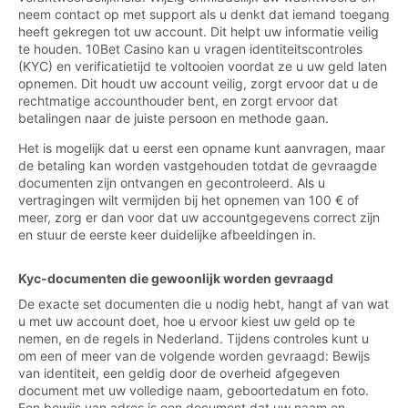
neem contact op met support als u denkt dat iemand toegang
heeft gekregen tot uw account. Dit helpt uw informatie veilig
te houden. 10Bet Casino kan u vragen identiteitscontroles
(KYC) en verificatietijd te voltooien voordat ze u uw geld laten
opnemen. Dit houdt uw account veilig, zorgt ervoor dat u de
rechtmatige accounthouder bent, en zorgt ervoor dat
betalingen naar de juiste persoon en methode gaan.
Het is mogelijk dat u eerst een opname kunt aanvragen, maar
de betaling kan worden vastgehouden totdat de gevraagde
documenten zijn ontvangen en gecontroleerd. Als u
vertragingen wilt vermijden bij het opnemen van 100 € of
meer, zorg er dan voor dat uw accountgegevens correct zijn
en stuur de eerste keer duidelijke afbeeldingen in.
Kyc-documenten die gewoonlijk worden gevraagd
De exacte set documenten die u nodig hebt, hangt af van wat
u met uw account doet, hoe u ervoor kiest uw geld op te
nemen, en de regels in Nederland. Tijdens controles kunt u
om een of meer van de volgende worden gevraagd: Bewijs
van identiteit, een geldig door de overheid afgegeven
document met uw volledige naam, geboortedatum en foto.
Een bewijs van adres is een document dat uw naam en