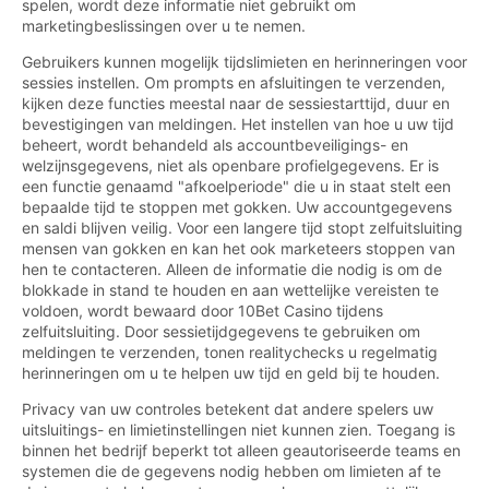
spelen, wordt deze informatie niet gebruikt om
marketingbeslissingen over u te nemen.
Gebruikers kunnen mogelijk tijdslimieten en herinneringen voor
sessies instellen. Om prompts en afsluitingen te verzenden,
kijken deze functies meestal naar de sessiestarttijd, duur en
bevestigingen van meldingen. Het instellen van hoe u uw tijd
beheert, wordt behandeld als accountbeveiligings- en
welzijnsgegevens, niet als openbare profielgegevens. Er is
een functie genaamd "afkoelperiode" die u in staat stelt een
bepaalde tijd te stoppen met gokken. Uw accountgegevens
en saldi blijven veilig. Voor een langere tijd stopt zelfuitsluiting
mensen van gokken en kan het ook marketeers stoppen van
hen te contacteren. Alleen de informatie die nodig is om de
blokkade in stand te houden en aan wettelijke vereisten te
voldoen, wordt bewaard door 10Bet Casino tijdens
zelfuitsluiting. Door sessietijdgegevens te gebruiken om
meldingen te verzenden, tonen realitychecks u regelmatig
herinneringen om u te helpen uw tijd en geld bij te houden.
Privacy van uw controles betekent dat andere spelers uw
uitsluitings- en limietinstellingen niet kunnen zien. Toegang is
binnen het bedrijf beperkt tot alleen geautoriseerde teams en
systemen die de gegevens nodig hebben om limieten af te