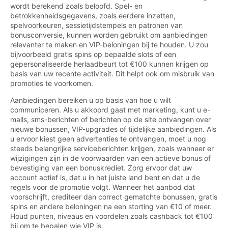
wordt berekend zoals beloofd. Spel- en
betrokkenheidsgegevens, zoals eerdere inzetten,
spelvoorkeuren, sessietijdstempels en patronen van
bonusconversie, kunnen worden gebruikt om aanbiedingen
relevanter te maken en VIP-beloningen bij te houden. U zou
bijvoorbeeld gratis spins op bepaalde slots of een
gepersonaliseerde herlaadbeurt tot €100 kunnen krijgen op
basis van uw recente activiteit. Dit helpt ook om misbruik van
promoties te voorkomen.
Aanbiedingen bereiken u op basis van hoe u wilt
communiceren. Als u akkoord gaat met marketing, kunt u e-
mails, sms-berichten of berichten op de site ontvangen over
nieuwe bonussen, VIP-upgrades of tijdelijke aanbiedingen. Als
u ervoor kiest geen advertenties te ontvangen, moet u nog
steeds belangrijke serviceberichten krijgen, zoals wanneer er
wijzigingen zijn in de voorwaarden van een actieve bonus of
bevestiging van een bonuskrediet. Zorg ervoor dat uw
account actief is, dat u in het juiste land bent en dat u de
regels voor de promotie volgt. Wanneer het aanbod dat
voorschrijft, crediteer dan correct gematchte bonussen, gratis
spins en andere beloningen na een storting van €10 of meer.
Houd punten, niveaus en voordelen zoals cashback tot €100
bij om te bepalen wie VIP is.