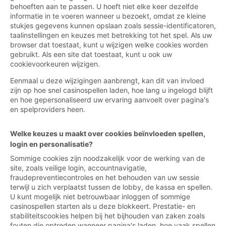
behoeften aan te passen. U hoeft niet elke keer dezelfde
informatie in te voeren wanneer u bezoekt, omdat ze kleine
stukjes gegevens kunnen opslaan zoals sessie-identificatoren,
taalinstellingen en keuzes met betrekking tot het spel. Als uw
browser dat toestaat, kunt u wijzigen welke cookies worden
gebruikt. Als een site dat toestaat, kunt u ook uw
cookievoorkeuren wijzigen.
Eenmaal u deze wijzigingen aanbrengt, kan dit van invloed
zijn op hoe snel casinospellen laden, hoe lang u ingelogd blijft
en hoe gepersonaliseerd uw ervaring aanvoelt over pagina's
en spelproviders heen.
Welke keuzes u maakt over cookies beïnvloeden spellen,
login en personalisatie?
Sommige cookies zijn noodzakelijk voor de werking van de
site, zoals veilige login, accountnavigatie,
fraudepreventiecontroles en het behouden van uw sessie
terwijl u zich verplaatst tussen de lobby, de kassa en spellen.
U kunt mogelijk niet betrouwbaar inloggen of sommige
casinospellen starten als u deze blokkeert. Prestatie- en
stabiliteitscookies helpen bij het bijhouden van zaken zoals
fouten die optreden wanneer pagina's laden, hoe vaak spellen