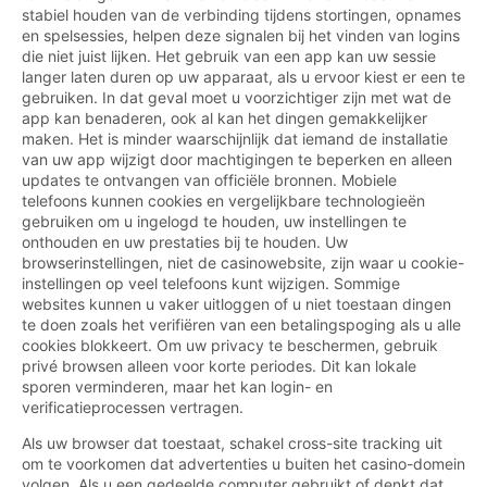
stabiel houden van de verbinding tijdens stortingen, opnames
en spelsessies, helpen deze signalen bij het vinden van logins
die niet juist lijken. Het gebruik van een app kan uw sessie
langer laten duren op uw apparaat, als u ervoor kiest er een te
gebruiken. In dat geval moet u voorzichtiger zijn met wat de
app kan benaderen, ook al kan het dingen gemakkelijker
maken. Het is minder waarschijnlijk dat iemand de installatie
van uw app wijzigt door machtigingen te beperken en alleen
updates te ontvangen van officiële bronnen. Mobiele
telefoons kunnen cookies en vergelijkbare technologieën
gebruiken om u ingelogd te houden, uw instellingen te
onthouden en uw prestaties bij te houden. Uw
browserinstellingen, niet de casinowebsite, zijn waar u cookie-
instellingen op veel telefoons kunt wijzigen. Sommige
websites kunnen u vaker uitloggen of u niet toestaan dingen
te doen zoals het verifiëren van een betalingspoging als u alle
cookies blokkeert. Om uw privacy te beschermen, gebruik
privé browsen alleen voor korte periodes. Dit kan lokale
sporen verminderen, maar het kan login- en
verificatieprocessen vertragen.
Als uw browser dat toestaat, schakel cross-site tracking uit
om te voorkomen dat advertenties u buiten het casino-domein
volgen. Als u een gedeelde computer gebruikt of denkt dat