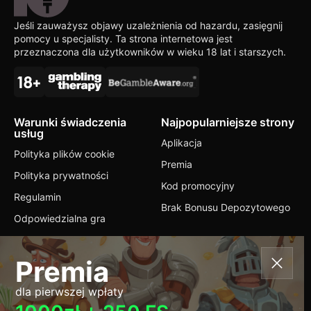
Jeśli zauważysz objawy uzależnienia od hazardu, zasięgnij
pomocy u specjalisty. Ta strona internetowa jest
przeznaczona dla użytkowników w wieku 18 lat i starszych.
Warunki świadczenia
Najpopularniejsze strony
usług
Aplikacja
Polityka plików cookie
Premia
Polityka prywatności
Kod promocyjny
Regulamin
Brak Bonusu Depozytowego
Odpowiedzialna gra
Kontakty
Premia
+356 9734 5500
dla pierwszej wpłaty
info@10bets.org