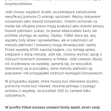
bezpieczeństwa.
Jeśli chcesz wypłacić środki, wcześniejsze zakończenie
weryfikacji pomoże Ci uniknąć opóźnień. Ważny dokument
tożsamości jako dowód tożsamości. Ostatni rachunek za
media lub oficjalne pismo mogą posłużyć jako dowód adresu.
Dowód płatności: pokaż, że jesteś właścicielem karty lub
portfela użytego do wpłaty. Opłaty: 10Bet stara się, aby
wypłaty były łatwe i sprawiedliwe, ale w zależności od
metody płatności i dostawcy mogą obowiązywać opłaty.
Przed wypłatą zł100 zapytaj kasjera, czy istnieją opłaty
związane z daną metodą. Jeśli tak, możesz wybrać opcję o
niższych kosztach dostawcy w Polska. Jeśli czekasz dłużej
niż oczekiwano na wypłatę, upewnij się, że wszystkie
dokumenty są w porządku, dane metody płatności są
poprawne i nie przegapiłeś żadnych wymagań bonusowych.
W przypadku wypłat, które muszą być dokonane szybko,
pomocne może być również złożenie jednego czystego
wniosku o wypłatę, na przykład 300 zł, zamiast kilku
oddzielnych.
W profilu 10bet możesz ustawić limity wpłat, strat i sesji