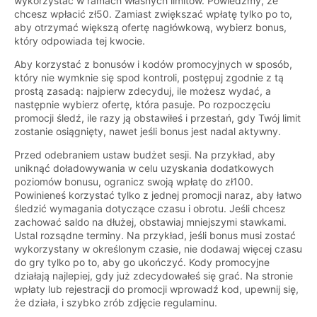
wykorzystać w ramach własnych limitów. Powiedzmy, że
chcesz wpłacić zł50. Zamiast zwiększać wpłatę tylko po to,
aby otrzymać większą ofertę nagłówkową, wybierz bonus,
który odpowiada tej kwocie.
Aby korzystać z bonusów i kodów promocyjnych w sposób,
który nie wymknie się spod kontroli, postępuj zgodnie z tą
prostą zasadą: najpierw zdecyduj, ile możesz wydać, a
następnie wybierz ofertę, która pasuje. Po rozpoczęciu
promocji śledź, ile razy ją obstawiłeś i przestań, gdy Twój limit
zostanie osiągnięty, nawet jeśli bonus jest nadal aktywny.
Przed odebraniem ustaw budżet sesji. Na przykład, aby
uniknąć doładowywania w celu uzyskania dodatkowych
poziomów bonusu, ogranicz swoją wpłatę do zł100.
Powinieneś korzystać tylko z jednej promocji naraz, aby łatwo
śledzić wymagania dotyczące czasu i obrotu. Jeśli chcesz
zachować saldo na dłużej, obstawiaj mniejszymi stawkami.
Ustal rozsądne terminy. Na przykład, jeśli bonus musi zostać
wykorzystany w określonym czasie, nie dodawaj więcej czasu
do gry tylko po to, aby go ukończyć. Kody promocyjne
działają najlepiej, gdy już zdecydowałeś się grać. Na stronie
wpłaty lub rejestracji do promocji wprowadź kod, upewnij się,
że działa, i szybko zrób zdjęcie regulaminu.