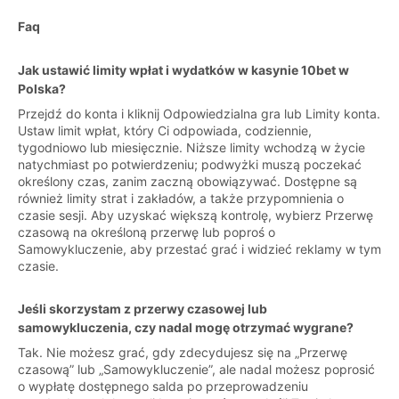
Faq
Jak ustawić limity wpłat i wydatków w kasynie 10bet w
Polska?
Przejdź do konta i kliknij Odpowiedzialna gra lub Limity konta.
Ustaw limit wpłat, który Ci odpowiada, codziennie,
tygodniowo lub miesięcznie. Niższe limity wchodzą w życie
natychmiast po potwierdzeniu; podwyżki muszą poczekać
określony czas, zanim zaczną obowiązywać. Dostępne są
również limity strat i zakładów, a także przypomnienia o
czasie sesji. Aby uzyskać większą kontrolę, wybierz Przerwę
czasową na określoną przerwę lub poproś o
Samowykluczenie, aby przestać grać i widzieć reklamy w tym
czasie.
Jeśli skorzystam z przerwy czasowej lub
samowykluczenia, czy nadal mogę otrzymać wygrane?
Tak. Nie możesz grać, gdy zdecydujesz się na „Przerwę
czasową” lub „Samowykluczenie”, ale nadal możesz poprosić
o wypłatę dostępnego salda po przeprowadzeniu