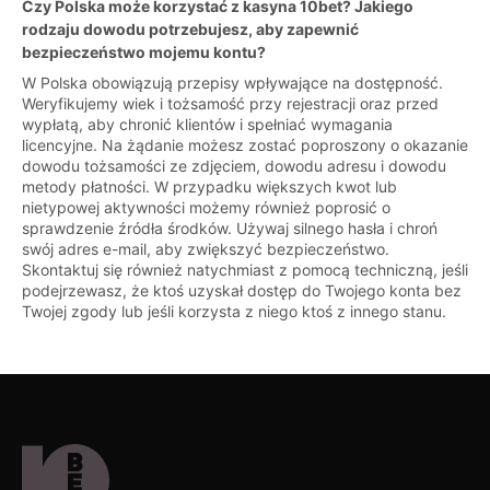
Czy Polska może korzystać z kasyna 10bet? Jakiego
rodzaju dowodu potrzebujesz, aby zapewnić
bezpieczeństwo mojemu kontu?
W Polska obowiązują przepisy wpływające na dostępność.
Weryfikujemy wiek i tożsamość przy rejestracji oraz przed
wypłatą, aby chronić klientów i spełniać wymagania
licencyjne. Na żądanie możesz zostać poproszony o okazanie
dowodu tożsamości ze zdjęciem, dowodu adresu i dowodu
metody płatności. W przypadku większych kwot lub
nietypowej aktywności możemy również poprosić o
sprawdzenie źródła środków. Używaj silnego hasła i chroń
swój adres e-mail, aby zwiększyć bezpieczeństwo.
Skontaktuj się również natychmiast z pomocą techniczną, jeśli
podejrzewasz, że ktoś uzyskał dostęp do Twojego konta bez
Twojej zgody lub jeśli korzysta z niego ktoś z innego stanu.