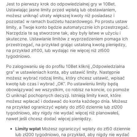
Jest to pierwszy krok do odpowiedzialnej gry w 10Bet.
Ustawiając jasne limity przed wpłatą lub obstawianiem,
możesz uniknąć utraty większej kwoty niż posiadasz i
pozostać w ramach budżetu hazardowego. Po prostu ustaw
limity, a Twoje konto będzie automatycznie ich przestrzegać.
Narzędzia te są stworzone tak, aby były łatwe w użyciu i
skuteczne. Ustawianie limitów z wyprzedzeniem pomaga ich
przestrzegać, na przykład grając ustaloną kwotą pieniędzy,
na przykład zł100, lub wydając nie więcej niż zł500
tygodniowo.
Po zalogowaniu się do profilu 10Bet kliknij „Odpowiedzialna
gra” w ustawieniach konta, aby ustawić limity. Następnie
możesz wybrać rodzaj limitu, który chcesz ustawić, wpisać
kwotę lub czas i wybrać „OK”. Po ustawieniu limity będą
obowiązywać we wszystkim, co robisz na koncie, co pomoże
Ci uniknąć pochopnych decyzji. Istnieją limity kwot, które
możesz wpłacać i dodawać do konta każdego dnia. Możesz
na przykład ograniczyć wpłaty do zł50 dziennie lub zł200
tygodniowo, aby nigdy nie wydać więcej niż planowałeś,
nawet jeśli chcesz dodać więcej pieniędzy.
Limity wpłat
Możesz ograniczyć wpłaty do zł50 dziennie
lub zł200 tygodniowo, na przykład, aby nigdy nie wydać