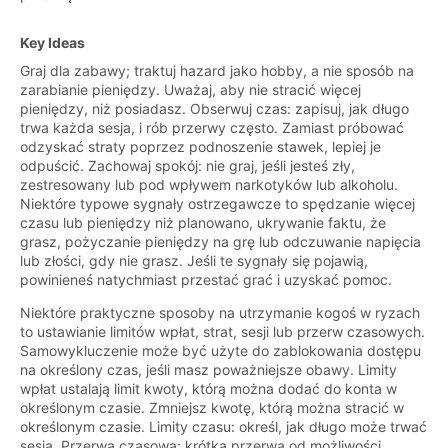
Key Ideas
Graj dla zabawy; traktuj hazard jako hobby, a nie sposób na
zarabianie pieniędzy. Uważaj, aby nie stracić więcej
pieniędzy, niż posiadasz. Obserwuj czas: zapisuj, jak długo
trwa każda sesja, i rób przerwy często. Zamiast próbować
odzyskać straty poprzez podnoszenie stawek, lepiej je
odpuścić. Zachowaj spokój: nie graj, jeśli jesteś zły,
zestresowany lub pod wpływem narkotyków lub alkoholu.
Niektóre typowe sygnały ostrzegawcze to spędzanie więcej
czasu lub pieniędzy niż planowano, ukrywanie faktu, że
grasz, pożyczanie pieniędzy na grę lub odczuwanie napięcia
lub złości, gdy nie grasz. Jeśli te sygnały się pojawią,
powinieneś natychmiast przestać grać i uzyskać pomoc.
Niektóre praktyczne sposoby na utrzymanie kogoś w ryzach
to ustawianie limitów wpłat, strat, sesji lub przerw czasowych.
Samowykluczenie może być użyte do zablokowania dostępu
na określony czas, jeśli masz poważniejsze obawy. Limity
wpłat ustalają limit kwoty, którą można dodać do konta w
określonym czasie. Zmniejsz kwotę, którą można stracić w
określonym czasie. Limity czasu: określ, jak długo może trwać
sesja. Przerwa czasowa: krótka przerwa od możliwości