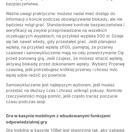
bezpieczeństwa.
Ważne uwagi praktyczne: możesz nadal mieć dostęp do
informacji o koncie podczas obowiązywania blokady, ale nie
będziesz mógł grać. Standardowe kontrole bezpieczeństwa i
weryfikacji są zwykle przeprowadzane na wszelkich
oczekujących wypłatach, na przykład wypłata 500 zł. Dzieje
się tak nawet wtedy, gdy przestałeś grać. Jeśli planujesz
wpłatę, na przykład wpłatę zł100, pamiętaj, że przerwy
czasowe i samowykluczenie mają na celu powstrzymanie Cię
przed ponowną grą. Jeśli czujesz, że możesz stracić wpłatę,
aktywuj blokadę przed dokonaniem wpłaty. Wybierz Przerwę
czasową, jeśli potrzebujesz krótkiej przerwy i chcesz móc
lepiej sobie radzić po powrocie.
Samowykluczenie jest najlepszym wyborem, jeśli musisz
przestać na dłuższy czas i chcesz uniknąć pokusy. Kontrole
rzeczywistości mogą pomóc, jeśli często tracisz poczucie
czasu podczas sesji.
Gra w kasynie mobilnym z wbudowanymi funkcjami
odpowiedzialnej gry
Gra mobilna w kasynie 10Bet jest stworzona tak, aby zabawa