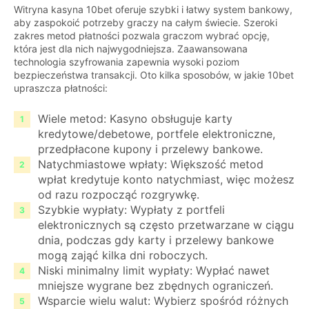
Witryna kasyna 10bet oferuje szybki i łatwy system bankowy,
aby zaspokoić potrzeby graczy na całym świecie. Szeroki
zakres metod płatności pozwala graczom wybrać opcję,
która jest dla nich najwygodniejsza. Zaawansowana
technologia szyfrowania zapewnia wysoki poziom
bezpieczeństwa transakcji. Oto kilka sposobów, w jakie 10bet
upraszcza płatności:
Wiele metod: Kasyno obsługuje karty
kredytowe/debetowe, portfele elektroniczne,
przedpłacone kupony i przelewy bankowe.
Natychmiastowe wpłaty: Większość metod
wpłat kredytuje konto natychmiast, więc możesz
od razu rozpocząć rozgrywkę.
Szybkie wypłaty: Wypłaty z portfeli
elektronicznych są często przetwarzane w ciągu
dnia, podczas gdy karty i przelewy bankowe
mogą zająć kilka dni roboczych.
Niski minimalny limit wypłaty: Wypłać nawet
mniejsze wygrane bez zbędnych ograniczeń.
Wsparcie wielu walut: Wybierz spośród różnych