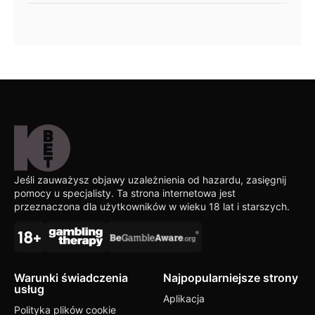
Jeśli zauważysz objawy uzależnienia od hazardu, zasięgnij
pomocy u specjalisty. Ta strona internetowa jest
przeznaczona dla użytkowników w wieku 18 lat i starszych.
Warunki świadczenia
Najpopularniejsze strony
usług
Aplikacja
Polityka plików cookie