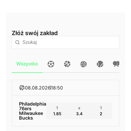
Złóż swój zakład
Wszystko
08.08.2026
18:50
Philadelphia
1
x
1
76ers
Milwaukee
1.85
3.4
2
Bucks