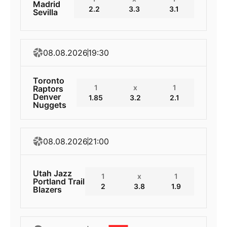
Madrid
2.2
3.3
3.1
Sevilla
08.08.2026
19:30
Toronto
1
x
1
Raptors
Denver
1.85
3.2
2.1
Nuggets
08.08.2026
21:00
Utah Jazz
1
x
1
Portland Trail
2
3.8
1.9
Blazers