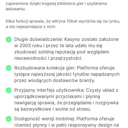
zapewnione dzięki bogatej bibliotece gier i szybkiemu
ładowaniu.
Kilka funkcji sprawia, że witryna 10bet wyróżnia się na rynku,
a oto najważniejsze z nich:
Długie doświadczenie: Kasyno zostało założone
w 2003 roku i przez te lata udało mu się
zbudować solidną reputację pod względem
niezawodności i przejrzystości.
Rozbudowana kolekcja gier: Platforma oferuje
tysiące najwyższej jakości tytułów napędzanych
przez wiodących dostawców branży.
Przyjazny interfejs użytkownika: Czysty układ z
uporządkowanymi przyciskami i płynną
nawigacją sprawia, że przeglądanie i rozgrywka
są bezwysiłkowe i wolne od stresu.
Dostępność wersji mobilnej: Platforma oferuje
również płynny i w pełni responsywny design na