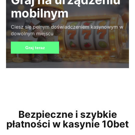
mobilnym
Ciesz się pełnym doświadczeniem kasynowym w
dowolnym miejscu
Graj teraz
Bezpieczne i szybkie
płatności w kasynie 10bet