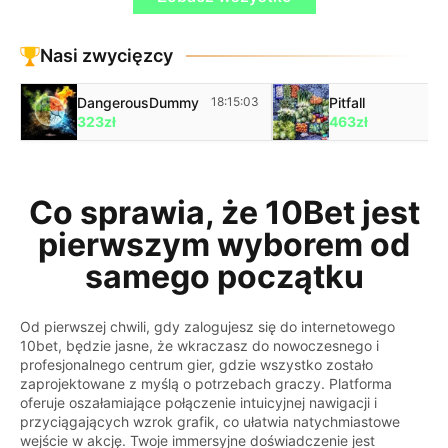
Nasi zwycięzcy
DangerousDummy
18:15:03
Pitfall
18
323zł
463zł
Co sprawia, że 10Bet jest
pierwszym wyborem od
samego początku
Od pierwszej chwili, gdy zalogujesz się do internetowego
10bet, będzie jasne, że wkraczasz do nowoczesnego i
profesjonalnego centrum gier, gdzie wszystko zostało
zaprojektowane z myślą o potrzebach graczy. Platforma
oferuje oszałamiające połączenie intuicyjnej nawigacji i
przyciągających wzrok grafik, co ułatwia natychmiastowe
wejście w akcję. Twoje immersyjne doświadczenie jest