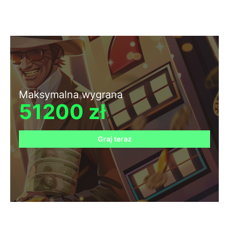
Maksymalna wygrana
51200 zł
Graj teraz