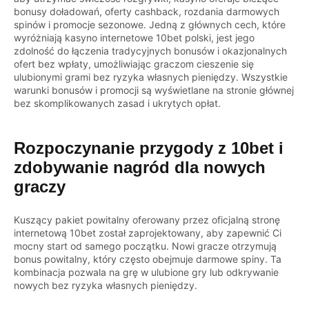
bonusy doładowań, oferty cashback, rozdania darmowych
spinów i promocje sezonowe. Jedną z głównych cech, które
wyróżniają kasyno internetowe 10bet polski, jest jego
zdolność do łączenia tradycyjnych bonusów i okazjonalnych
ofert bez wpłaty, umożliwiając graczom cieszenie się
ulubionymi grami bez ryzyka własnych pieniędzy. Wszystkie
warunki bonusów i promocji są wyświetlane na stronie głównej
bez skomplikowanych zasad i ukrytych opłat.
Rozpoczynanie przygody z 10bet i
zdobywanie nagród dla nowych
graczy
Kuszący pakiet powitalny oferowany przez oficjalną stronę
internetową 10bet został zaprojektowany, aby zapewnić Ci
mocny start od samego początku. Nowi gracze otrzymują
bonus powitalny, który często obejmuje darmowe spiny. Ta
kombinacja pozwala na grę w ulubione gry lub odkrywanie
nowych bez ryzyka własnych pieniędzy.