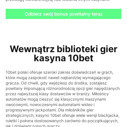
Odbierz swój bonus powitalny teraz
Wewnątrz biblioteki gier
kasyna 10bet
10bet polski oferuje szeroki zakres doświadczeń w grach,
które mogą zaspokoić nawet najbardziej wymagającego
gracza. Od chwili, gdy wejdziesz do środka, zostajesz
powitany imponującą różnorodnością opcji gier napędzanych
przez najwyższej klasy dostawców w branży. Miłośnicy
automatów mogą cieszyć się klasycznymi maszynami
owocowymi, nowoczesnymi automatami wideo i
progresywnymi jackpotami. Dla miłośników gier
strategicznych, kasyno 10bet oferuje wiele wersji blackjacka,
ruletki i pokera dostosowanych zarówno do początkujących,
jak i doświadczonych graczy.