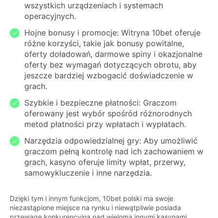
wszystkich urządzeniach i systemach
operacyjnych.
Hojne bonusy i promocje: Witryna 10bet oferuje
różne korzyści, takie jak bonusy powitalne,
oferty doładowań, darmowe spiny i okazjonalne
oferty bez wymagań dotyczących obrotu, aby
jeszcze bardziej wzbogacić doświadczenie w
grach.
Szybkie i bezpieczne płatności: Graczom
oferowany jest wybór spośród różnorodnych
metod płatności przy wpłatach i wypłatach.
Narzędzia odpowiedzialnej gry: Aby umożliwić
graczom pełną kontrolę nad ich zachowaniem w
grach, kasyno oferuje limity wpłat, przerwy,
samowykluczenie i inne narzędzia.
Dzięki tym i innym funkcjom, 10bet polski ma swoje
niezastąpione miejsce na rynku i niewątpliwie posiada
przewagę konkurencyjną nad wieloma innymi kasynami.