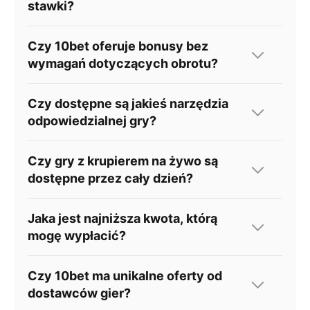
stawki?
Czy 10bet oferuje bonusy bez
wymagań dotyczących obrotu?
Czy dostępne są jakieś narzędzia
odpowiedzialnej gry?
Czy gry z krupierem na żywo są
dostępne przez cały dzień?
Jaka jest najniższa kwota, którą
mogę wypłacić?
Czy 10bet ma unikalne oferty od
dostawców gier?