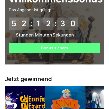
Das Angebot ist gültig:
5
2
1
2
2
8
:
:
Stunden
Minuten
Sekunden
Bonus sichern
Jetzt gewinnend