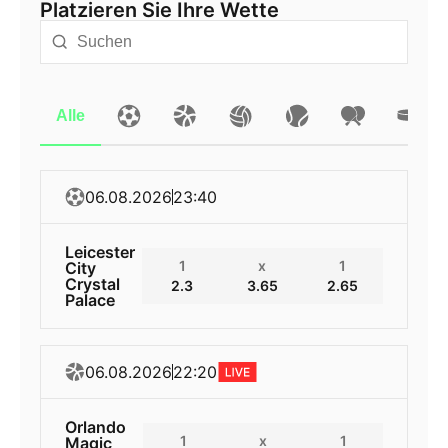
Platzieren Sie Ihre Wette
Alle
06.08.2026
23:40
Leicester
1
x
1
City
Crystal
2.3
3.65
2.65
Palace
06.08.2026
22:20
Orlando
1
x
1
Magic