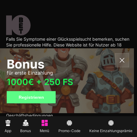
Falls Sie Symptome einer Glücksspielsucht bemerken, suchen
Sie professionelle Hilfe. Diese Website ist für Nutzer ab 18
Jahren bestimmt.
Bonus
für erste Einzahlung
1000€ + 250 FS
Nutzungsbedingungen
Top-Seiten
Cookie-Richtlinie
App
Registrieren
Datenschutzrichtlinie
Bonus
Allgemeine
Promo-Code
Geschäftsbedingungen
Keine Einzahlungsprämie
Verantwortungsvolles Spielen
App
Bonus
Promo-Code
Keine Einzahlungsprämie
Menü