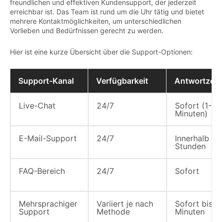
freundlichen und effektiven Kundensupport, der jederzeit
erreichbar ist. Das Team ist rund um die Uhr tätig und bietet
mehrere Kontaktmöglichkeiten, um unterschiedlichen
Vorlieben und Bedürfnissen gerecht zu werden.
Hier ist eine kurze Übersicht über die Support-Optionen:
Support-Kanal
Verfügbarkeit
Antwortzeit
Live-Chat
24/7
Sofort (1-2
Minuten)
E-Mail-Support
24/7
Innerhalb we
Stunden
FAQ-Bereich
24/7
Sofort
Mehrsprachiger
Variiert je nach
Sofort bis 
Support
Methode
Minuten