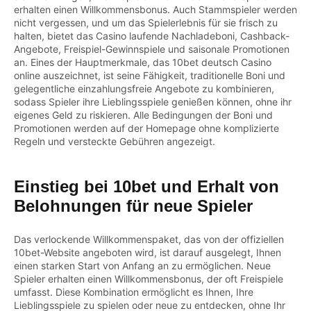
erhalten einen Willkommensbonus. Auch Stammspieler werden
nicht vergessen, und um das Spielerlebnis für sie frisch zu
halten, bietet das Casino laufende Nachladeboni, Cashback-
Angebote, Freispiel-Gewinnspiele und saisonale Promotionen
an. Eines der Hauptmerkmale, das 10bet deutsch Casino
online auszeichnet, ist seine Fähigkeit, traditionelle Boni und
gelegentliche einzahlungsfreie Angebote zu kombinieren,
sodass Spieler ihre Lieblingsspiele genießen können, ohne ihr
eigenes Geld zu riskieren. Alle Bedingungen der Boni und
Promotionen werden auf der Homepage ohne komplizierte
Regeln und versteckte Gebühren angezeigt.
Einstieg bei 10bet und Erhalt von
Belohnungen für neue Spieler
Das verlockende Willkommenspaket, das von der offiziellen
10bet-Website angeboten wird, ist darauf ausgelegt, Ihnen
einen starken Start von Anfang an zu ermöglichen. Neue
Spieler erhalten einen Willkommensbonus, der oft Freispiele
umfasst. Diese Kombination ermöglicht es Ihnen, Ihre
Lieblingsspiele zu spielen oder neue zu entdecken, ohne Ihr