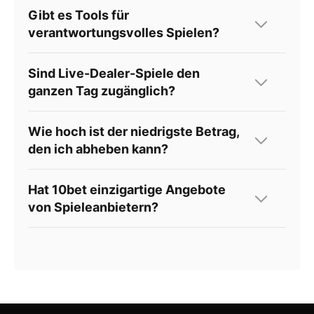
Gibt es Tools für
verantwortungsvolles Spielen?
Sind Live-Dealer-Spiele den
ganzen Tag zugänglich?
Wie hoch ist der niedrigste Betrag,
den ich abheben kann?
Hat 10bet einzigartige Angebote
von Spieleanbietern?