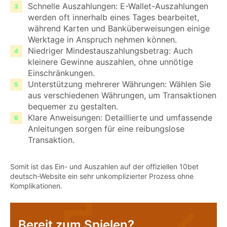
Schnelle Auszahlungen: E-Wallet-Auszahlungen
werden oft innerhalb eines Tages bearbeitet,
während Karten und Banküberweisungen einige
Werktage in Anspruch nehmen können.
Niedriger Mindestauszahlungsbetrag: Auch
kleinere Gewinne auszahlen, ohne unnötige
Einschränkungen.
Unterstützung mehrerer Währungen: Wählen Sie
aus verschiedenen Währungen, um Transaktionen
bequemer zu gestalten.
Klare Anweisungen: Detaillierte und umfassende
Anleitungen sorgen für eine reibungslose
Transaktion.
Somit ist das Ein- und Auszahlen auf der offiziellen 10bet
deutsch-Website ein sehr unkomplizierter Prozess ohne
Komplikationen.
Bereit zum Spielen?