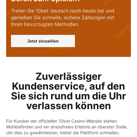
Treten Sie 10bet deutsch noch heute bei und
genießen Sie schnelle, sichere Zahlungen mit
Ihren bevorzugten Methoden.
Jetzt einzahlen
Zuverlässiger
Kundenservice, auf den
Sie sich rund um die Uhr
verlassen können
Für Kunden der offiziellen 10bet Casino-Website stehen
Wohlbefinden und ein stressfreies Erlebnis an oberster Stelle.
Um dies zu gewährleisten, bietet die Plattform schnellen,