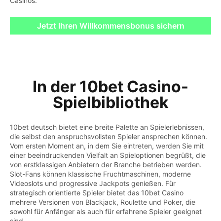
Casinos.
Jetzt Ihren Willkommensbonus sichern
In der 10bet Casino-
Spielbibliothek
10bet deutsch bietet eine breite Palette an Spielerlebnissen,
die selbst den anspruchsvollsten Spieler ansprechen können.
Vom ersten Moment an, in dem Sie eintreten, werden Sie mit
einer beeindruckenden Vielfalt an Spieloptionen begrüßt, die
von erstklassigen Anbietern der Branche betrieben werden.
Slot-Fans können klassische Fruchtmaschinen, moderne
Videoslots und progressive Jackpots genießen. Für
strategisch orientierte Spieler bietet das 10bet Casino
mehrere Versionen von Blackjack, Roulette und Poker, die
sowohl für Anfänger als auch für erfahrene Spieler geeignet
sind.