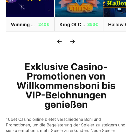
Winning Wizards
King Of Cheese
Hallo
240€
353€
Exklusive Casino-
Promotionen von
Willkommensboni bis
VIP-Belohnungen
genießen
10bet Casino online bietet verschiedene Boni und
Promotionen, um die Begeisterung der Spieler zu steigern und
sie zu ermutigen, mehr Spiele zu erkunden. Neue Spieler