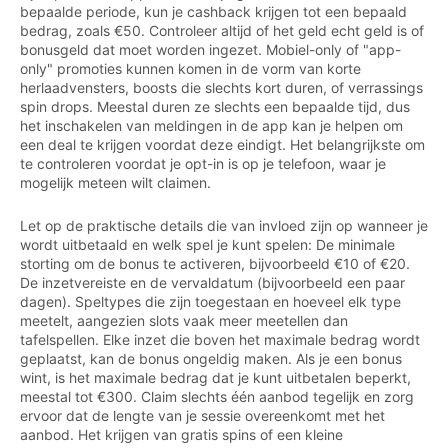
bepaalde periode, kun je cashback krijgen tot een bepaald
bedrag, zoals €50. Controleer altijd of het geld echt geld is of
bonusgeld dat moet worden ingezet. Mobiel-only of "app-
only" promoties kunnen komen in de vorm van korte
herlaadvensters, boosts die slechts kort duren, of verrassings
spin drops. Meestal duren ze slechts een bepaalde tijd, dus
het inschakelen van meldingen in de app kan je helpen om
een deal te krijgen voordat deze eindigt. Het belangrijkste om
te controleren voordat je opt-in is op je telefoon, waar je
mogelijk meteen wilt claimen.
Let op de praktische details die van invloed zijn op wanneer je
wordt uitbetaald en welk spel je kunt spelen: De minimale
storting om de bonus te activeren, bijvoorbeeld €10 of €20.
De inzetvereiste en de vervaldatum (bijvoorbeeld een paar
dagen). Speltypes die zijn toegestaan en hoeveel elk type
meetelt, aangezien slots vaak meer meetellen dan
tafelspellen. Elke inzet die boven het maximale bedrag wordt
geplaatst, kan de bonus ongeldig maken. Als je een bonus
wint, is het maximale bedrag dat je kunt uitbetalen beperkt,
meestal tot €300. Claim slechts één aanbod tegelijk en zorg
ervoor dat de lengte van je sessie overeenkomt met het
aanbod. Het krijgen van gratis spins of een kleine