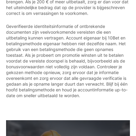
brengen. Als je 200 € of meer uitbetaalt, zorg er dan voor dat
het uiteindelijke bedrag dat op de provider is bijgeschreven
correct is om verrassingen te voorkomen.
Geverifieerde identiteitsinformatie of ontbrekende
documenten zijn veelvoorkomende vereisten die een
uitbetaling kunnen vertragen. Account eigenaar bij 10Bet en
betalingsmethode eigenaar hebben niet dezelfde naam. Het
gebruik van een betalingsmethode die geen opnames
toestaat. Als je probeert om promotie winsten uit te betalen
voordat de vereiste doorspel is behaald, bijvoorbeeld als de
bonusvoorwaarden niet volledig zijn voldaan. Controleer je
gekozen methode opnieuw, zorg ervoor dat je informatie
overeenkomt en zorg ervoor dat alle gevraagde verificatie is
gedaan als je opname langer duurt dan verwacht. Blijf bij één
hoofd betalingsmethode en houd je accountinformatie up-to-
date om sneller uitbetaald te worden.