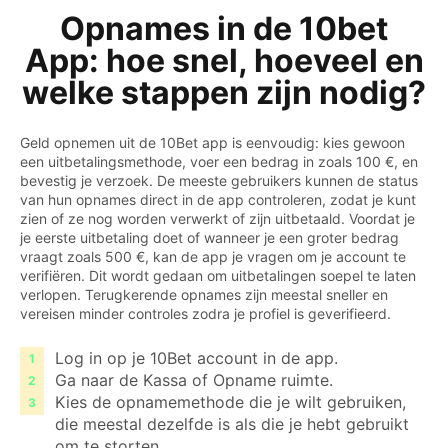
Opnames in de 10bet
App: hoe snel, hoeveel en
welke stappen zijn nodig?
Geld opnemen uit de 10Bet app is eenvoudig: kies gewoon
een uitbetalingsmethode, voer een bedrag in zoals 100 €, en
bevestig je verzoek. De meeste gebruikers kunnen de status
van hun opnames direct in de app controleren, zodat je kunt
zien of ze nog worden verwerkt of zijn uitbetaald. Voordat je
je eerste uitbetaling doet of wanneer je een groter bedrag
vraagt zoals 500 €, kan de app je vragen om je account te
verifiëren. Dit wordt gedaan om uitbetalingen soepel te laten
verlopen. Terugkerende opnames zijn meestal sneller en
vereisen minder controles zodra je profiel is geverifieerd.
Log in op je 10Bet account in de app.
Ga naar de Kassa of Opname ruimte.
Kies de opnamemethode die je wilt gebruiken,
die meestal dezelfde is als die je hebt gebruikt
om te storten.