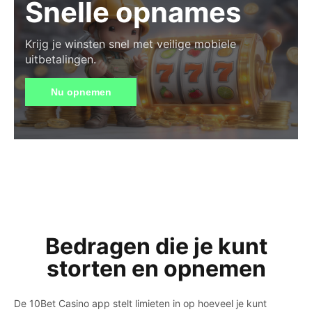
Snelle opnames
Krijg je winsten snel met veilige mobiele
uitbetalingen.
Nu opnemen
Bedragen die je kunt
storten en opnemen
De 10Bet Casino app stelt limieten in op hoeveel je kunt