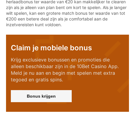
herlaadbonus ter waarde van €20 kan makkelijker te clearen
zijn als je alleen van plan bent om kort te spelen. Als je langer
wilt spelen, kan een grotere match bonus ter waarde van tot
€200 een betere deal zijn als je comfortabel aan de
inzetvereisten kunt voldoen.
Claim je mobiele bonus
Krijg exclusieve bonussen en promoties die
alleen beschikbaar zijn in de 10Bet Casino App.
Meld je nu aan en begin met spelen met extra
tegoed en gratis spins.
Bonus krijgen