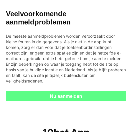
Veelvoorkomende
aanmeldproblemen
De meeste aanmeldproblemen worden veroorzaakt door
kleine fouten in de gegevens. Als je niet in de app kunt
komen, zorg er dan voor dat je toetsenbordinstellingen
correct zijn, er geen extra spaties zijn en dat je hetzelfde e-
mailadres gebruikt dat je hebt gebruikt om je aan te melden.
Er zijn beperkingen op waar je toegang hebt tot de site op
basis van je huidige locatie en Nederland. Als je blijft proberen
en faalt, kan de site je tijdelijk buitensluiten om
veiligheidsredenen.
Nu aanmelden