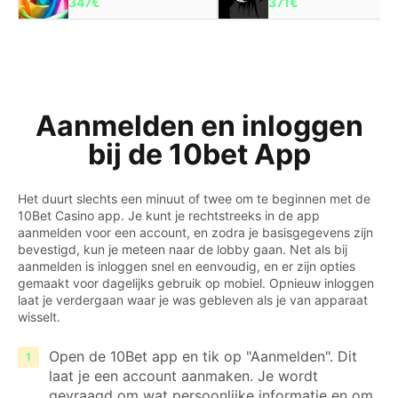
347€
371€
Aanmelden en inloggen
bij de 10bet App
Het duurt slechts een minuut of twee om te beginnen met de
10Bet Casino app. Je kunt je rechtstreeks in de app
aanmelden voor een account, en zodra je basisgegevens zijn
bevestigd, kun je meteen naar de lobby gaan. Net als bij
aanmelden is inloggen snel en eenvoudig, en er zijn opties
gemaakt voor dagelijks gebruik op mobiel. Opnieuw inloggen
laat je verdergaan waar je was gebleven als je van apparaat
wisselt.
Open de 10Bet app en tik op "Aanmelden". Dit
laat je een account aanmaken. Je wordt
gevraagd om wat persoonlijke informatie en om