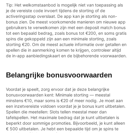
Tip: Het welkomstaanbod is mogelijk niet van toepassing als
je de vereiste code invoert tijdens de storting of de
activeringsstap overslaat. De app kan je storting als non-
bonus zien. De meest voorkomende manieren om nieuwe app
gebruikers te verwelkomen zijn met een deposit match bonus
tot een bepaald bedrag, zoals bonus tot €200, en soms gratis
spins die gekoppeld zijn aan een minimale storting, zoals
storting €20. Om de meest actuele informatie over getallen en
spellen die in aanmerking komen te krijgen, controleer altijd
de in-app aanbiedingskaart en de bijbehorende voorwaarden.
Belangrijke bonusvoorwaarden
Voordat je speelt, zorg ervoor dat je deze belangrijke
bonusvoorwaarden kent: Minimale storting — meestal
minstens €10, maar soms is €20 of meer nodig. Je moet aan
een inzetvereiste voldoen voordat je je bonus kunt uitbetalen.
Spellen die meetellen: Slots tellen meestal meer dan
tafelspellen. Het maximale bedrag dat je kunt uitbetalen is
beperkt door sommige promoties. Bijvoorbeeld, je kunt alleen
€ 500 uitbetalen. Je hebt een bepaalde tijd om je spins te