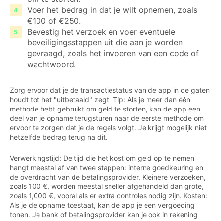
Voer het bedrag in dat je wilt opnemen, zoals
€100 of €250.
Bevestig het verzoek en voer eventuele
beveiligingsstappen uit die aan je worden
gevraagd, zoals het invoeren van een code of
wachtwoord.
Zorg ervoor dat je de transactiestatus van de app in de gaten
houdt tot het "uitbetaald" zegt. Tip: Als je meer dan één
methode hebt gebruikt om geld te storten, kan de app een
deel van je opname terugsturen naar de eerste methode om
ervoor te zorgen dat je de regels volgt. Je krijgt mogelijk niet
hetzelfde bedrag terug na dit.
Verwerkingstijd: De tijd die het kost om geld op te nemen
hangt meestal af van twee stappen: interne goedkeuring en
de overdracht van de betalingsprovider. Kleinere verzoeken,
zoals 100 €, worden meestal sneller afgehandeld dan grote,
zoals 1,000 €, vooral als er extra controles nodig zijn. Kosten:
Als je de opname toestaat, kan de app je een vergoeding
tonen. Je bank of betalingsprovider kan je ook in rekening